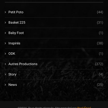
Petit Poto
(44)
Basket 225
(31)
Baby Foot
(1)
Inspirés
(38)
ODK
(1)
Autres Productions
(372)
Story
(4)
News
(25)