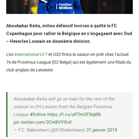
Aboubakar Kéita, milieu défensif Ivoirien à quitté le FC
Copenhague pour rallier la Belgique en s’engageant avec Oud
– Heverlee Louvain en deuxième division.
L’ex
international U17
et U20 finira la saison en prêt chez l’actuel
7e de Proximus League (D2 Belge) qui est également une filiale du
club anglais de Leicester.
Aboubakar Keita will go on loan for the rest of the
season to OH Leuven from the Belgian Proximus
League
#fcklive
https://t.co/oPTmGFXqWb
pic.twitter.com/3CnWVYIfoX
— F.C. København (@FCKobenhavn)
31 janvier 2019