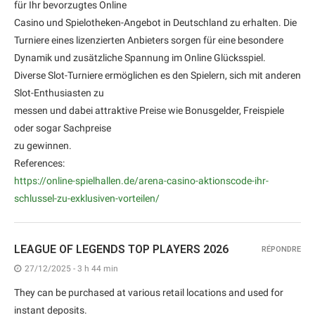
für Ihr bevorzugtes Online
Casino und Spielotheken-Angebot in Deutschland zu erhalten. Die
Turniere eines lizenzierten Anbieters sorgen für eine besondere
Dynamik und zusätzliche Spannung im Online Glücksspiel.
Diverse Slot-Turniere ermöglichen es den Spielern, sich mit anderen
Slot-Enthusiasten zu
messen und dabei attraktive Preise wie Bonusgelder, Freispiele
oder sogar Sachpreise
zu gewinnen.
References:
https://online-spielhallen.de/arena-casino-aktionscode-ihr-
schlussel-zu-exklusiven-vorteilen/
LEAGUE OF LEGENDS TOP PLAYERS 2026
RÉPONDRE
27/12/2025 - 3 h 44 min
They can be purchased at various retail locations and used for
instant deposits.