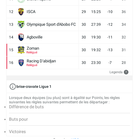
ISCA
12
29
15:25
-10
36
10
Olympique Sport d'Abobo FC
13
30
27:39
-12
34
9
Agboville
14
30
19:30
-11
32
7
Zoman
15
30
19:32
-13
31
7
Relégué
Racing D'abidjan
16
30
23:30
-7
28
6
Relégué
Legenda
?
brise-cravate Ligue 1
Lorsque deux équipes (ou plus) sont à égalité sur Points, les règles
suivantes les règles suivantes permettent de les départager :
Différence de buts
Buts pour
Victoires