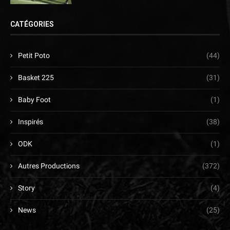
CATÉGORIES
Petit Poto
(44)
Basket 225
(31)
Baby Foot
(1)
Inspirés
(38)
ODK
(1)
Autres Productions
(372)
Story
(4)
News
(25)