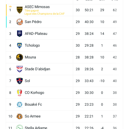
ASEC Mimosas
1
30
50:21
29
62
19
Titre gagné
Ligue des Champions de la CAF
San Pédro
2
29
40:30
10
49
13
AFAD-Plateau
3
29
38:24
14
47
13
Tchologo
4
30
29:28
1
46
12
Mouna
5
28
38:28
10
42
12
Stade D'abidjan
6
28
28:26
2
40
11
Sol
7
29
33:43
-10
40
12
CO Korhogo
8
29
30:30
0
38
10
Bouaké Fc
9
29
23:23
0
38
9
So Armee
10
29
22:21
1
37
9
Stella Adjame
11
29
22:26
-4
36
9