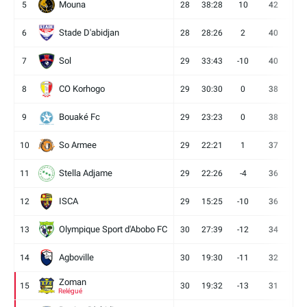
Mouna
5
28
38:28
10
42
12
Stade D'abidjan
6
28
28:26
2
40
11
Sol
7
29
33:43
-10
40
12
CO Korhogo
8
29
30:30
0
38
10
Bouaké Fc
9
29
23:23
0
38
9
So Armee
10
29
22:21
1
37
9
Stella Adjame
11
29
22:26
-4
36
9
ISCA
12
29
15:25
-10
36
10
Olympique Sport d'Abobo FC
13
30
27:39
-12
34
9
Agboville
14
30
19:30
-11
32
7
Zoman
15
30
19:32
-13
31
7
Relégué