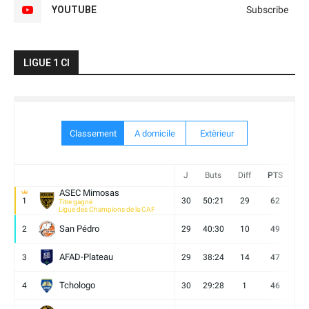
YOUTUBE
Subscribe
LIGUE 1 CI
Classement
A domicile
Extèrieur
J
Buts
Diff
PTS
V
ASEC Mimosas
1
30
50:21
29
62
19
Titre gagné
Ligue des Champions de la CAF
San Pédro
2
29
40:30
10
49
13
AFAD-Plateau
3
29
38:24
14
47
13
Tchologo
4
30
29:28
1
46
12