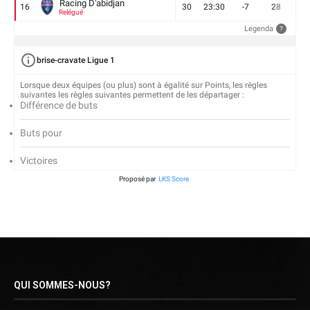
Racing D'abidjan
16
30
23:30
-7
28
6
Relégué
Legenda
?
brise-cravate Ligue 1
Lorsque deux équipes (ou plus) sont à égalité sur Points, les règles
suivantes les règles suivantes permettent de les départager :
Différence de buts
Buts pour
Victoires
Proposé par
LKS Score
QUI SOMMES-NOUS?