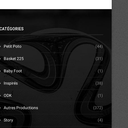
CATÉGORIES
Petit Poto
(44)
Basket 225
(31)
Baby Foot
(1)
Inspirés
(38)
ODK
(1)
Autres Productions
(372)
Story
(4)