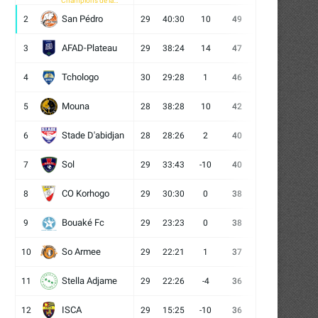
Champions de la
CAF
San Pédro
2
29
40:30
10
49
13
10
6
AFAD-Plateau
3
29
38:24
14
47
13
8
8
Tchologo
4
30
29:28
1
46
12
10
8
Mouna
5
28
38:28
10
42
12
6
10
Stade D'abidjan
6
28
28:26
2
40
11
7
10
Sol
7
29
33:43
-10
40
12
4
13
CO Korhogo
8
29
30:30
0
38
10
8
11
Bouaké Fc
9
29
23:23
0
38
9
11
9
So Armee
10
29
22:21
1
37
9
10
10
Stella Adjame
11
29
22:26
-4
36
9
9
11
ISCA
12
29
15:25
-10
36
10
6
13