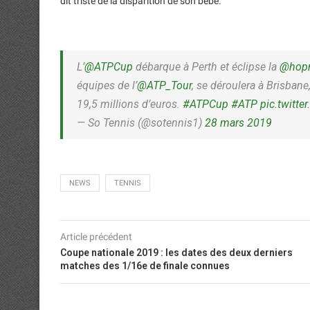
dit triste de la disparition de son bébé.
L’
@ATPCup
débarque à Perth et éclipse la
@hop
équipes de l’
@ATP_Tour
, se déroulera à Brisban
19,5 millions d’euros.
#ATPCup
#ATP
pic.twitt
— So Tennis (@sotennis1)
28 mars 2019
NEWS
TENNIS
Article précédent
Coupe nationale 2019 : les dates des deux derniers
matches des 1/16e de finale connues