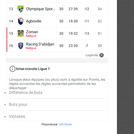
Olympique Sport d'Abobo FC
13
30
27:39
-12
34
9
7
14
Agboville
14
30
19:30
-11
32
7
11
12
Zoman
15
30
19:32
-13
31
7
10
13
Relégué
Racing D'abidjan
16
30
23:30
-7
28
6
10
14
Relégué
Legenda
?
brise-cravate Ligue 1
Tennis Junior Mondial : Abidjan
Tennis de table – Finale
accueille deux tournois...
Vétérans 2024-2025..
Lorsque deux équipes (ou plus) sont à égalité sur Points, les
règles suivantes les règles suivantes permettent de les
25/11/2025
19/11/2025
départager :
Différence de buts
Buts pour
Victoires
Proposé par
LKS Score