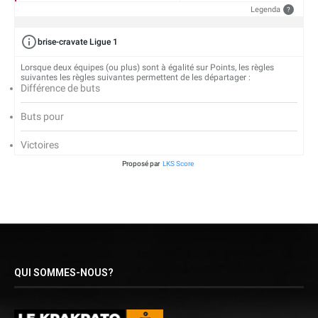
Legenda
?
brise-cravate Ligue 1
Lorsque deux équipes (ou plus) sont à égalité sur Points, les règles
suivantes les règles suivantes permettent de les départager :
Différence de buts
Buts pour
Victoires
Proposé par
LKS Score
QUI SOMMES-NOUS?