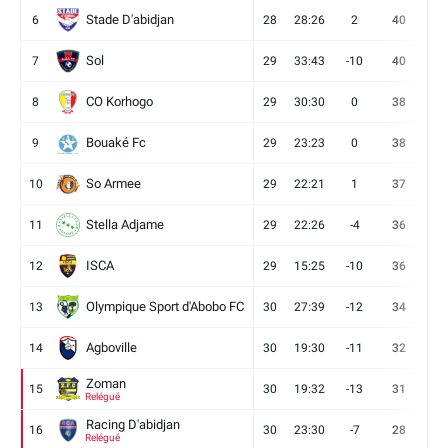
Stade D'abidjan
6
28
28:26
2
40
11
Sol
7
29
33:43
-10
40
12
CO Korhogo
8
29
30:30
0
38
10
Bouaké Fc
9
29
23:23
0
38
9
So Armee
10
29
22:21
1
37
9
Stella Adjame
11
29
22:26
-4
36
9
ISCA
12
29
15:25
-10
36
10
Olympique Sport d'Abobo FC
13
30
27:39
-12
34
9
Agboville
14
30
19:30
-11
32
7
Zoman
15
30
19:32
-13
31
7
Relégué
Racing D'abidjan
16
30
23:30
-7
28
6
Relégué