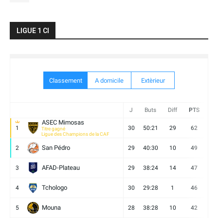
LIGUE 1 CI
Classement
A domicile
Extèrieur
J
Buts
Diff
PTS
V
ASEC Mimosas
1
30
50:21
29
62
19
Titre gagné
Ligue des Champions de la CAF
San Pédro
2
29
40:30
10
49
13
AFAD-Plateau
3
29
38:24
14
47
13
Tchologo
4
30
29:28
1
46
12
Mouna
5
28
38:28
10
42
12