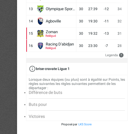
Olympique Sport d'Abobo FC
13
30
27:39
-12
34
9
Agboville
14
30
19:30
-11
32
7
Zoman
15
30
19:32
-13
31
7
Relégué
Racing D'abidjan
16
30
23:30
-7
28
6
Relégué
Legenda
?
brise-cravate Ligue 1
Lorsque deux équipes (ou plus) sont à égalité sur Points, les
règles suivantes les règles suivantes permettent de les
départager :
Différence de buts
Buts pour
Victoires
Proposé par
LKS Score