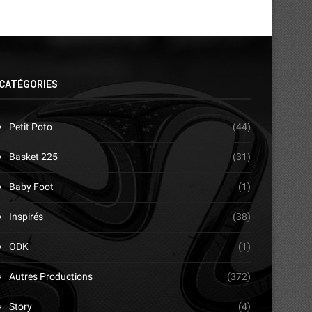
CATÉGORIES
Petit Poto
(44)
Basket 225
(31)
Baby Foot
(1)
Inspirés
(38)
ODK
(1)
Autres Productions
(372)
Story
(4)