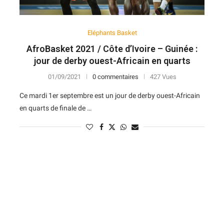
Eléphants Basket
AfroBasket 2021 / Côte d’Ivoire – Guinée :
jour de derby ouest-Africain en quarts
01/09/2021
0 commentaires
427 Vues
Ce mardi 1er septembre est un jour de derby ouest-Africain
en quarts de finale de …
N
D
Forme
D
N
V
V
D
5
6