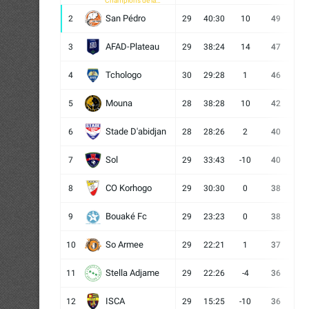
Champions de la
CAF
San Pédro
2
29
40:30
10
49
13
AFAD-Plateau
3
29
38:24
14
47
13
Tchologo
4
30
29:28
1
46
12
Mouna
5
28
38:28
10
42
12
Stade D'abidjan
6
28
28:26
2
40
11
Sol
7
29
33:43
-10
40
12
CO Korhogo
8
29
30:30
0
38
10
Bouaké Fc
9
29
23:23
0
38
9
So Armee
10
29
22:21
1
37
9
Stella Adjame
11
29
22:26
-4
36
9
ISCA
12
29
15:25
-10
36
10