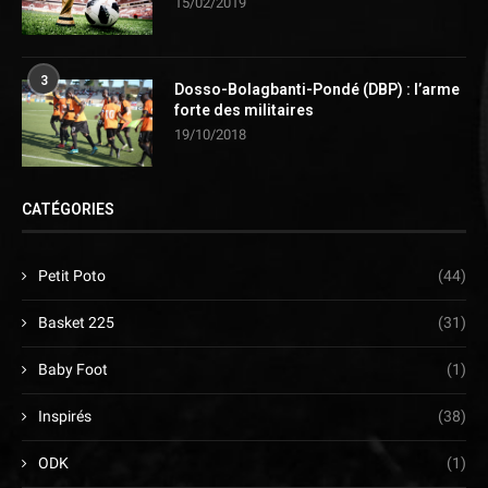
15/02/2019
3
Dosso-Bolagbanti-Pondé (DBP) : l’arme
forte des militaires
19/10/2018
CATÉGORIES
Petit Poto
(44)
Basket 225
(31)
Baby Foot
(1)
Inspirés
(38)
ODK
(1)