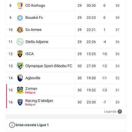
CO Korhogo
8
29
30:30
0
38
10
Bouaké Fc
9
29
23:23
0
38
9
So Armee
10
29
22:21
1
37
9
Stella Adjame
11
29
22:26
-4
36
9
ISCA
12
29
15:25
-10
36
10
Olympique Sport d'Abobo FC
13
30
27:39
-12
34
9
Agboville
14
30
19:30
-11
32
7
Zoman
15
30
19:32
-13
31
7
Relégué
Racing D'abidjan
16
30
23:30
-7
28
6
Relégué
Legenda
?
brise-cravate Ligue 1