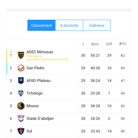
Classement
A domicile
Extèrieur
J
Buts
Diff
PTS
V
ASEC Mimosas
1
30
50:21
29
62
19
Titre gagné
Ligue des Champions de la CAF
San Pédro
2
29
40:30
10
49
13
AFAD-Plateau
3
29
38:24
14
47
13
Tchologo
4
30
29:28
1
46
12
Mouna
5
28
38:28
10
42
12
Stade D'abidjan
6
28
28:26
2
40
11
Sol
7
29
33:43
-10
40
12