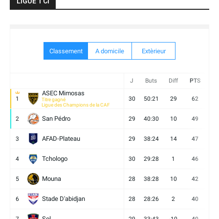
LIGUE 1 CI
Classement
A domicile
Extèrieur
J
Buts
Diff
PTS
V
ASEC Mimosas
1
30
50:21
29
62
19
Titre gagné
Ligue des Champions de la CAF
San Pédro
2
29
40:30
10
49
13
AFAD-Plateau
3
29
38:24
14
47
13
Tchologo
4
30
29:28
1
46
12
Mouna
5
28
38:28
10
42
12
Stade D'abidjan
6
28
28:26
2
40
11
Sol