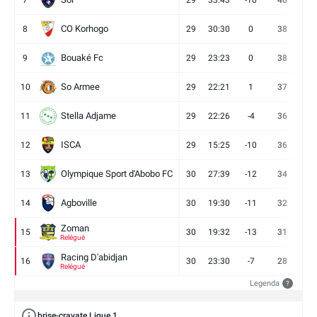
7
29
33:43
-10
40
12
CO Korhogo
8
29
30:30
0
38
10
Bouaké Fc
9
29
23:23
0
38
9
So Armee
10
29
22:21
1
37
9
Stella Adjame
11
29
22:26
-4
36
9
ISCA
12
29
15:25
-10
36
10
Olympique Sport d'Abobo FC
13
30
27:39
-12
34
9
Agboville
14
30
19:30
-11
32
7
Zoman
15
30
19:32
-13
31
7
Relégué
Racing D'abidjan
16
30
23:30
-7
28
6
Relégué
Legenda
?
brise-cravate Ligue 1