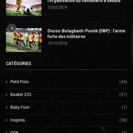
l’organisation du centenaire a débuté
15/02/2019
3
Dosso-Bolagbanti-Pondé (DBP) : l’arme
forte des militaires
19/10/2018
CATÉGORIES
Petit Poto
(44)
Basket 225
(31)
Baby Foot
(1)
Inspirés
(38)
ODK
(1)