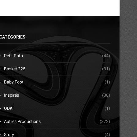
CATÉGORIES
Petit Poto
(44)
Basket 225
(31)
Baby Foot
(1)
Inspirés
(38)
ODK
(1)
Autres Productions
(372)
Story
(4)