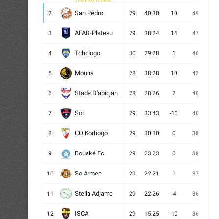
Champions de la
CAF
San Pédro
2
29
40:30
10
49
13
AFAD-Plateau
3
29
38:24
14
47
13
Tchologo
4
30
29:28
1
46
12
Mouna
5
28
38:28
10
42
12
Stade D'abidjan
6
28
28:26
2
40
11
Sol
7
29
33:43
-10
40
12
CO Korhogo
8
29
30:30
0
38
10
Bouaké Fc
9
29
23:23
0
38
9
So Armee
10
29
22:21
1
37
9
Stella Adjame
11
29
22:26
-4
36
9
ISCA
12
29
15:25
-10
36
10