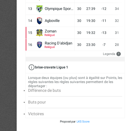
Olympique Sport d'Abobo FC
13
30
27:39
-12
34
9
Agboville
14
30
19:30
-11
32
7
Zoman
15
30
19:32
-13
31
7
Relégué
Racing D'abidjan
16
30
23:30
-7
28
6
Relégué
Legenda
?
brise-cravate Ligue 1
Lorsque deux équipes (ou plus) sont à égalité sur Points, les
règles suivantes les règles suivantes permettent de les
départager :
Différence de buts
Buts pour
Victoires
Proposé par
LKS Score