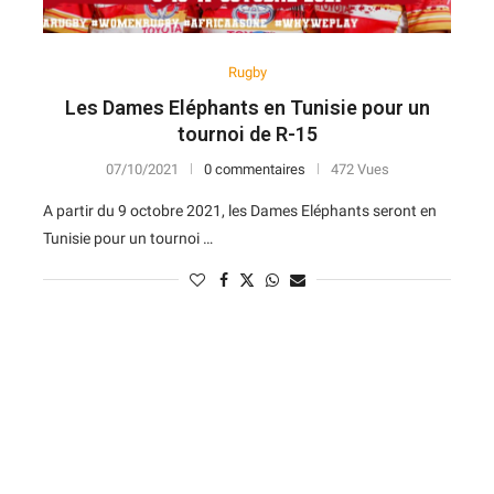
Rugby
Les Dames Eléphants en Tunisie pour un
tournoi de R-15
07/10/2021
0 commentaires
472 Vues
A partir du 9 octobre 2021, les Dames Eléphants seront en
Tunisie pour un tournoi …
N
D
Forme
D
N
V
V
D
5
6