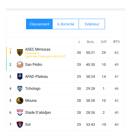
Classement
A domicile
Extèrieur
J
Buts
Diff
PTS
V
ASEC Mimosas
1
30
50:21
29
62
19
Titre gagné
Ligue des Champions de la CAF
San Pédro
2
29
40:30
10
49
13
AFAD-Plateau
3
29
38:24
14
47
13
Tchologo
4
30
29:28
1
46
12
Mouna
5
28
38:28
10
42
12
Stade D'abidjan
6
28
28:26
2
40
11
Sol
7
29
33:43
-10
40
12