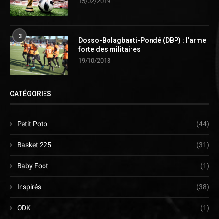
15/02/2019
3
Dosso-Bolagbanti-Pondé (DBP) : l’arme
forte des militaires
19/10/2018
CATÉGORIES
Petit Poto
(44)
Basket 225
(31)
Baby Foot
(1)
Inspirés
(38)
ODK
(1)