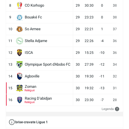
CO Korhogo
8
29
30:30
0
38
10
Bouaké Fc
9
29
23:23
0
38
9
So Armee
10
29
22:21
1
37
9
Stella Adjame
11
29
22:26
-4
36
9
ISCA
12
29
15:25
-10
36
10
Olympique Sport d'Abobo FC
13
30
27:39
-12
34
9
Agboville
14
30
19:30
-11
32
7
Zoman
15
30
19:32
-13
31
7
Relégué
Racing D'abidjan
16
30
23:30
-7
28
6
Relégué
Legenda
?
brise-cravate Ligue 1