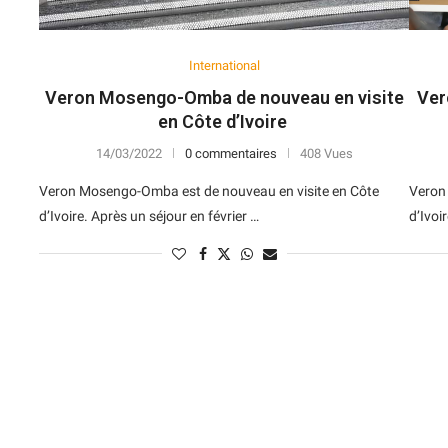
International
Veron Mosengo-Omba de nouveau en visite
Ver
en Côte d’Ivoire
14/03/2022
0 commentaires
408 Vues
Veron Mosengo-Omba est de nouveau en visite en Côte
Veron 
d’Ivoire. Après un séjour en février …
d’Ivoir
N
D
Forme
D
N
V
V
D
5
6