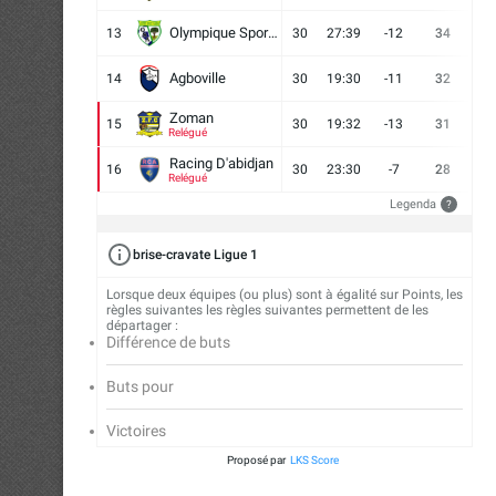
Olympique Sport d'Abobo FC
13
30
27:39
-12
34
9
Agboville
14
30
19:30
-11
32
7
Zoman
15
30
19:32
-13
31
7
Relégué
Racing D'abidjan
16
30
23:30
-7
28
6
Relégué
Legenda
?
brise-cravate Ligue 1
Lorsque deux équipes (ou plus) sont à égalité sur Points, les
règles suivantes les règles suivantes permettent de les
départager :
Différence de buts
Buts pour
Victoires
Proposé par
LKS Score