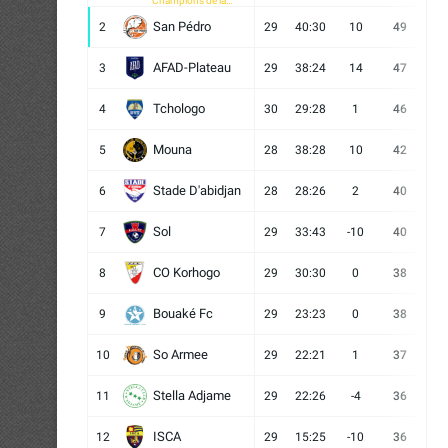
Champions de la
CAF
San Pédro
2
29
40:30
10
49
13
AFAD-Plateau
3
29
38:24
14
47
13
Tchologo
4
30
29:28
1
46
12
Mouna
5
28
38:28
10
42
12
Stade D'abidjan
6
28
28:26
2
40
11
Sol
7
29
33:43
-10
40
12
CO Korhogo
8
29
30:30
0
38
10
Bouaké Fc
9
29
23:23
0
38
9
So Armee
10
29
22:21
1
37
9
Stella Adjame
11
29
22:26
-4
36
9
ISCA
12
29
15:25
-10
36
10