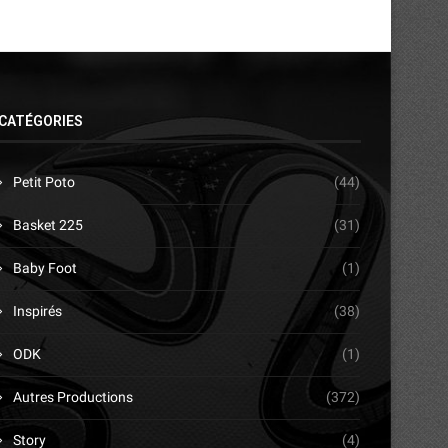
CATÉGORIES
Petit Poto
(44)
Basket 225
(31)
Baby Foot
(1)
Inspirés
(38)
ODK
(1)
Autres Productions
(372)
Story
(4)