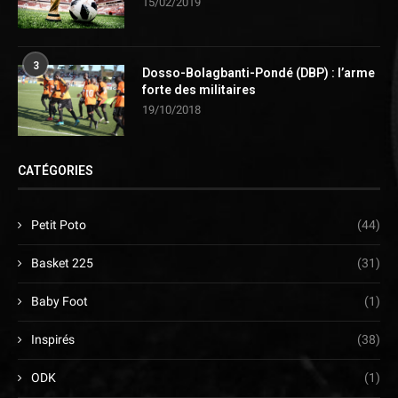
15/02/2019
3
Dosso-Bolagbanti-Pondé (DBP) : l’arme
forte des militaires
19/10/2018
CATÉGORIES
Petit Poto
(44)
Basket 225
(31)
Baby Foot
(1)
Inspirés
(38)
ODK
(1)