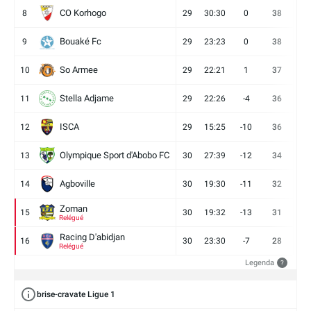
CO Korhogo
8
29
30:30
0
38
10
Bouaké Fc
9
29
23:23
0
38
9
So Armee
10
29
22:21
1
37
9
Stella Adjame
11
29
22:26
-4
36
9
ISCA
12
29
15:25
-10
36
10
Olympique Sport d'Abobo FC
13
30
27:39
-12
34
9
Agboville
14
30
19:30
-11
32
7
Zoman
15
30
19:32
-13
31
7
Relégué
Racing D'abidjan
16
30
23:30
-7
28
6
Relégué
Legenda
?
brise-cravate Ligue 1