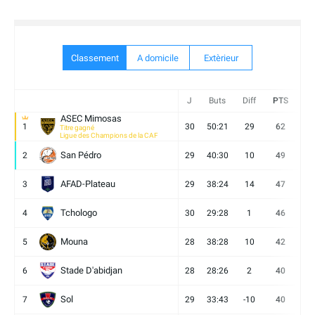
Classement
A domicile
Extèrieur
J
Buts
Diff
PTS
V
ASEC Mimosas
1
30
50:21
29
62
19
Titre gagné
Ligue des Champions de la CAF
San Pédro
2
29
40:30
10
49
13
AFAD-Plateau
3
29
38:24
14
47
13
Tchologo
4
30
29:28
1
46
12
Mouna
5
28
38:28
10
42
12
Stade D'abidjan
6
28
28:26
2
40
11
Sol
7
29
33:43
-10
40
12