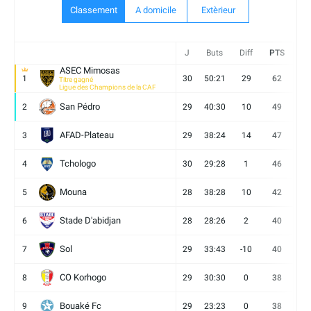
Classement
A domicile
Extèrieur
J
Buts
Diff
PTS
V
ASEC Mimosas
1
30
50:21
29
62
19
Titre gagné
Ligue des Champions de la CAF
San Pédro
2
29
40:30
10
49
13
AFAD-Plateau
3
29
38:24
14
47
13
Tchologo
4
30
29:28
1
46
12
Mouna
5
28
38:28
10
42
12
Stade D'abidjan
6
28
28:26
2
40
11
Sol
7
29
33:43
-10
40
12
CO Korhogo
8
29
30:30
0
38
10
Bouaké Fc
9
29
23:23
0
38
9