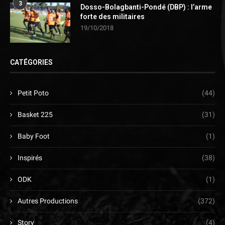
3
Dosso-Bolagbanti-Pondé (DBP) : l’arme
forte des militaires
19/10/2018
CATÉGORIES
Petit Poto
(44)
Basket 225
(31)
Baby Foot
(1)
Inspirés
(38)
ODK
(1)
Autres Productions
(372)
Story
(4)