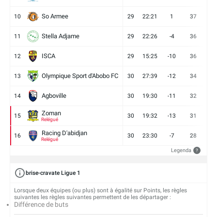
So Armee
10
29
22:21
1
37
9
Stella Adjame
11
29
22:26
-4
36
9
ISCA
12
29
15:25
-10
36
10
Olympique Sport d'Abobo FC
13
30
27:39
-12
34
9
Agboville
14
30
19:30
-11
32
7
Zoman
15
30
19:32
-13
31
7
Relégué
Racing D'abidjan
16
30
23:30
-7
28
6
Relégué
Legenda
?
brise-cravate Ligue 1
Lorsque deux équipes (ou plus) sont à égalité sur Points, les règles
suivantes les règles suivantes permettent de les départager :
Différence de buts