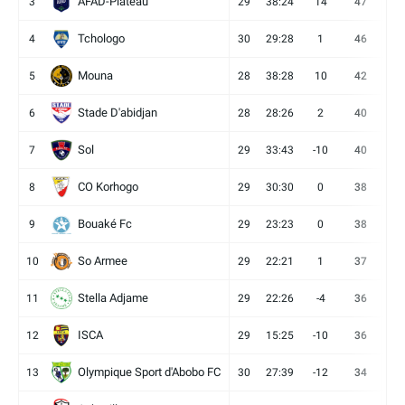
AFAD-Plateau
3
29
38:24
14
47
13
Tchologo
4
30
29:28
1
46
12
Mouna
5
28
38:28
10
42
12
Stade D'abidjan
6
28
28:26
2
40
11
Sol
7
29
33:43
-10
40
12
CO Korhogo
8
29
30:30
0
38
10
Bouaké Fc
9
29
23:23
0
38
9
So Armee
10
29
22:21
1
37
9
Stella Adjame
11
29
22:26
-4
36
9
ISCA
12
29
15:25
-10
36
10
Olympique Sport d'Abobo FC
13
30
27:39
-12
34
9