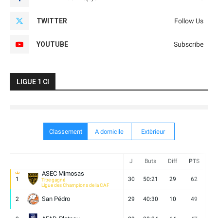
TWITTER
Follow Us
YOUTUBE
Subscribe
LIGUE 1 CI
Classement
A domicile
Extèrieur
J
Buts
Diff
PTS
V
ASEC Mimosas
1
30
50:21
29
62
19
Titre gagné
Ligue des Champions de la CAF
San Pédro
2
29
40:30
10
49
13