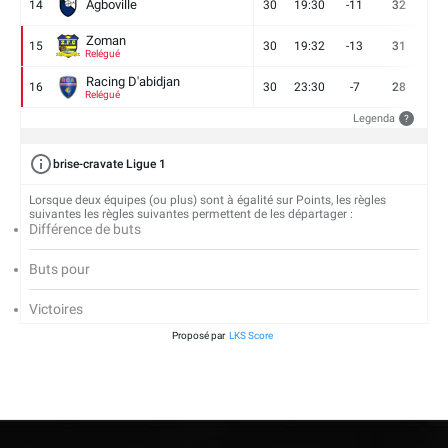
Agboville
14
30
19:30
-11
32
7
Zoman
15
30
19:32
-13
31
7
Relégué
Racing D'abidjan
16
30
23:30
-7
28
6
Relégué
Legenda
?
brise-cravate Ligue 1
Lorsque deux équipes (ou plus) sont à égalité sur Points, les règles
suivantes les règles suivantes permettent de les départager :
Différence de buts
Buts pour
Victoires
Proposé par
LKS Score