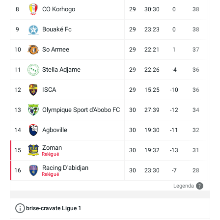
CO Korhogo
8
29
30:30
0
38
10
Bouaké Fc
9
29
23:23
0
38
9
So Armee
10
29
22:21
1
37
9
Stella Adjame
11
29
22:26
-4
36
9
ISCA
12
29
15:25
-10
36
10
Olympique Sport d'Abobo FC
13
30
27:39
-12
34
9
Agboville
14
30
19:30
-11
32
7
Zoman
15
30
19:32
-13
31
7
Relégué
Racing D'abidjan
16
30
23:30
-7
28
6
Relégué
Legenda
?
brise-cravate Ligue 1