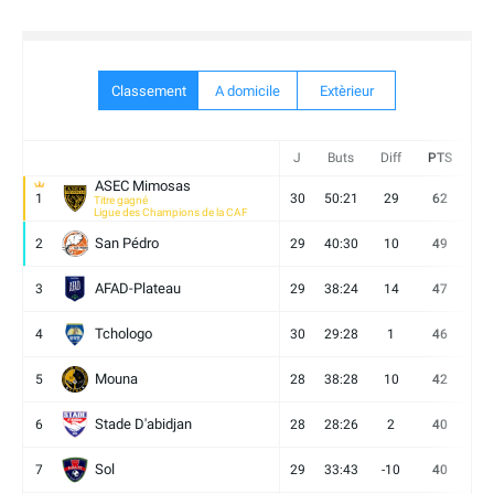
Classement
A domicile
Extèrieur
J
Buts
Diff
PTS
V
ASEC Mimosas
1
30
50:21
29
62
19
Titre gagné
Ligue des Champions de la CAF
San Pédro
2
29
40:30
10
49
13
AFAD-Plateau
3
29
38:24
14
47
13
Tchologo
4
30
29:28
1
46
12
Mouna
5
28
38:28
10
42
12
Stade D'abidjan
6
28
28:26
2
40
11
Sol
7
29
33:43
-10
40
12