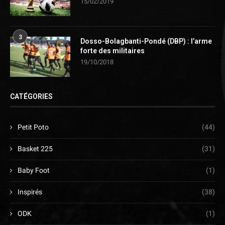
15/02/2019
3
Dosso-Bolagbanti-Pondé (DBP) : l’arme
forte des militaires
19/10/2018
CATÉGORIES
Petit Poto
(44)
Basket 225
(31)
Baby Foot
(1)
Inspirés
(38)
ODK
(1)