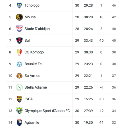
Tchologo
4
30
29:28
1
46
12
Mouna
5
28
38:28
10
42
12
Stade D'abidjan
6
28
28:26
2
40
11
Sol
7
29
33:43
-10
40
12
CO Korhogo
8
29
30:30
0
38
10
Bouaké Fc
9
29
23:23
0
38
9
So Armee
10
29
22:21
1
37
9
Stella Adjame
11
29
22:26
-4
36
9
ISCA
12
29
15:25
-10
36
10
Olympique Sport d'Abobo FC
13
30
27:39
-12
34
9
Agboville
14
30
19:30
-11
32
7