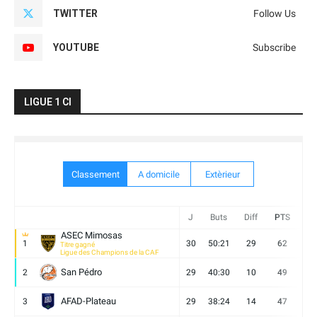
TWITTER
Follow Us
YOUTUBE
Subscribe
LIGUE 1 CI
Classement
A domicile
Extèrieur
J
Buts
Diff
PTS
V
ASEC Mimosas
1
30
50:21
29
62
19
Titre gagné
Ligue des Champions de la CAF
San Pédro
2
29
40:30
10
49
13
AFAD-Plateau
3
29
38:24
14
47
13