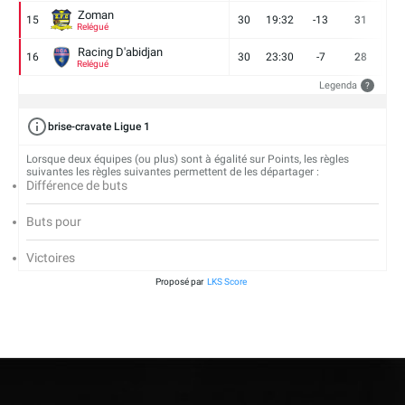
Zoman
15
30
19:32
-13
31
7
Relégué
Racing D'abidjan
16
30
23:30
-7
28
6
Relégué
Legenda
?
brise-cravate Ligue 1
Lorsque deux équipes (ou plus) sont à égalité sur Points, les règles
suivantes les règles suivantes permettent de les départager :
Différence de buts
Buts pour
Victoires
Proposé par
LKS Score