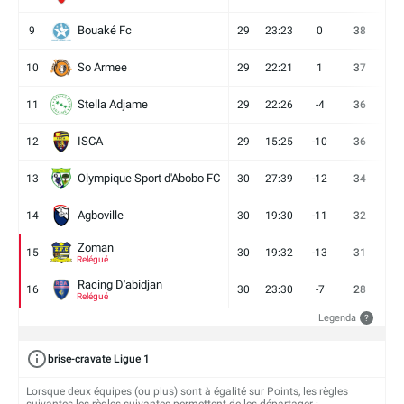
Bouaké Fc
9
29
23:23
0
38
9
So Armee
10
29
22:21
1
37
9
Stella Adjame
11
29
22:26
-4
36
9
ISCA
12
29
15:25
-10
36
10
Olympique Sport d'Abobo FC
13
30
27:39
-12
34
9
Agboville
14
30
19:30
-11
32
7
Zoman
15
30
19:32
-13
31
7
Relégué
Racing D'abidjan
16
30
23:30
-7
28
6
Relégué
Legenda
?
brise-cravate Ligue 1
Lorsque deux équipes (ou plus) sont à égalité sur Points, les règles