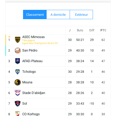
Classement
A domicile
Extèrieur
J
Buts
Diff
PTS
V
ASEC Mimosas
1
30
50:21
29
62
19
Titre gagné
Ligue des Champions de la CAF
San Pédro
2
29
40:30
10
49
13
AFAD-Plateau
3
29
38:24
14
47
13
Tchologo
4
30
29:28
1
46
12
Mouna
5
28
38:28
10
42
12
Stade D'abidjan
6
28
28:26
2
40
11
Sol
7
29
33:43
-10
40
12
CO Korhogo
8
29
30:30
0
38
10