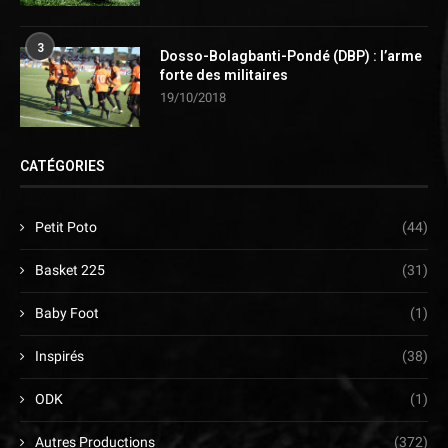
3
Dosso-Bolagbanti-Pondé (DBP) : l’arme
forte des militaires
19/10/2018
CATÉGORIES
Petit Poto
(44)
Basket 225
(31)
Baby Foot
(1)
Inspirés
(38)
ODK
(1)
Autres Productions
(372)