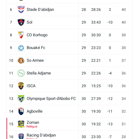
Stade D'abidjan
6
28
28:26
2
40
11
Sol
7
29
33:43
-10
40
12
CO Korhogo
8
29
30:30
0
38
10
Bouaké Fc
9
29
23:23
0
38
9
So Armee
10
29
22:21
1
37
9
Stella Adjame
11
29
22:26
-4
36
9
ISCA
12
29
15:25
-10
36
10
Olympique Sport d'Abobo FC
13
30
27:39
-12
34
9
Agboville
14
30
19:30
-11
32
7
Zoman
15
30
19:32
-13
31
7
Relégué
Racing D'abidjan
16
30
23:30
-7
28
6