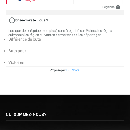
Relégué
Legenda
?
brise-cravate Ligue 1
Lorsque deux équipes (ou plus) sont à égalité sur Points, les règles
suivantes les règles suivantes permettent de les départager :
Différence de buts
Buts pour
Victoires
Proposé par
LKS Score
QUI SOMMES-NOUS?