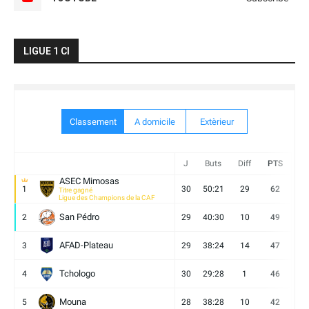
LIGUE 1 CI
Classement
A domicile
Extèrieur
J
Buts
Diff
PTS
V
ASEC Mimosas
1
30
50:21
29
62
19
Titre gagné
Ligue des Champions de la CAF
San Pédro
2
29
40:30
10
49
13
AFAD-Plateau
3
29
38:24
14
47
13
Tchologo
4
30
29:28
1
46
12
Mouna
5
28
38:28
10
42
12