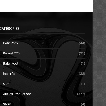
CATÉGORIES
Petit Poto
(44)
Basket 225
(31)
Baby Foot
(1)
Inspirés
(38)
ODK
(1)
Autres Productions
(372)
Story
(4)