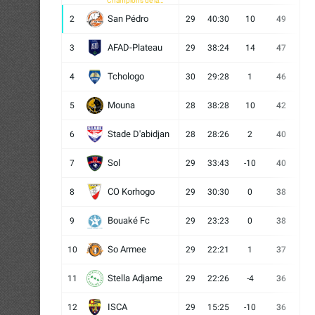
Champions de la
CAF
San Pédro
2
29
40:30
10
49
13
AFAD-Plateau
3
29
38:24
14
47
13
Tchologo
4
30
29:28
1
46
12
Mouna
5
28
38:28
10
42
12
Stade D'abidjan
6
28
28:26
2
40
11
Sol
7
29
33:43
-10
40
12
CO Korhogo
8
29
30:30
0
38
10
Bouaké Fc
9
29
23:23
0
38
9
So Armee
10
29
22:21
1
37
9
Stella Adjame
11
29
22:26
-4
36
9
ISCA
12
29
15:25
-10
36
10