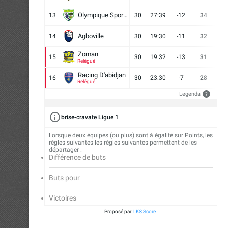
Olympique Sport d'Abobo FC
13
30
27:39
-12
34
9
Agboville
14
30
19:30
-11
32
7
Zoman
15
30
19:32
-13
31
7
Relégué
Racing D'abidjan
16
30
23:30
-7
28
6
Relégué
Legenda
?
brise-cravate Ligue 1
Lorsque deux équipes (ou plus) sont à égalité sur Points, les
règles suivantes les règles suivantes permettent de les
départager :
Différence de buts
Buts pour
Victoires
Proposé par
LKS Score