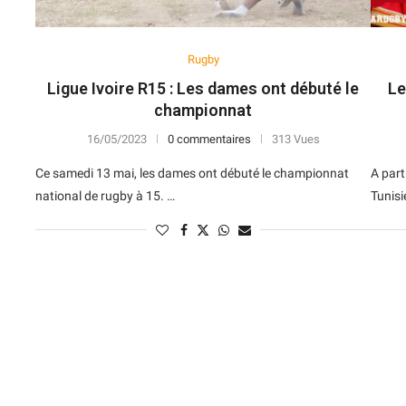
Rugby
Ligue Ivoire R15 : Les dames ont débuté le
Le
championnat
16/05/2023
0 commentaires
313 Vues
Ce samedi 13 mai, les dames ont débuté le championnat
A part
national de rugby à 15. …
Tunisi
N
D
Forme
D
N
V
V
D
5
6