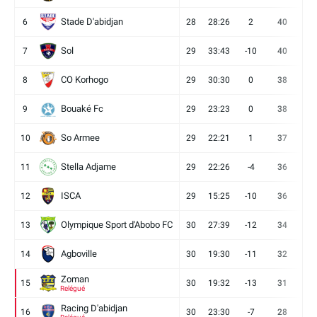
Stade D'abidjan
6
28
28:26
2
40
11
Sol
7
29
33:43
-10
40
12
CO Korhogo
8
29
30:30
0
38
10
Bouaké Fc
9
29
23:23
0
38
9
So Armee
10
29
22:21
1
37
9
Stella Adjame
11
29
22:26
-4
36
9
ISCA
12
29
15:25
-10
36
10
Olympique Sport d'Abobo FC
13
30
27:39
-12
34
9
Agboville
14
30
19:30
-11
32
7
Zoman
15
30
19:32
-13
31
7
Relégué
Racing D'abidjan
16
30
23:30
-7
28
6