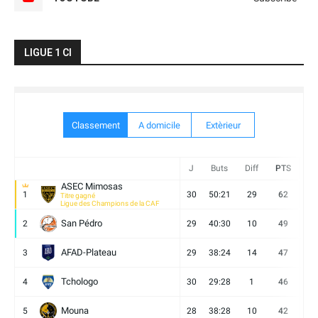
LIGUE 1 CI
Classement
A domicile
Extèrieur
J
Buts
Diff
PTS
V
ASEC Mimosas
1
30
50:21
29
62
19
Titre gagné
Ligue des Champions de la CAF
San Pédro
2
29
40:30
10
49
13
AFAD-Plateau
3
29
38:24
14
47
13
Tchologo
4
30
29:28
1
46
12
Mouna
5
28
38:28
10
42
12