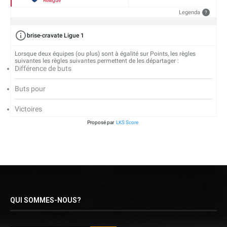
Relégué
Legenda
?
brise-cravate Ligue 1
Lorsque deux équipes (ou plus) sont à égalité sur Points, les règles
suivantes les règles suivantes permettent de les départager :
Différence de buts
Buts pour
Victoires
Proposé par
LKS Score
QUI SOMMES-NOUS?