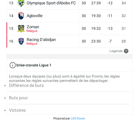
Olympique Sport d'Abobo FC
13
30
27:39
-12
34
9
Agboville
14
30
19:30
-11
32
7
Zoman
15
30
19:32
-13
31
7
Relégué
Racing D'abidjan
16
30
23:30
-7
28
6
Relégué
Legenda
?
brise-cravate Ligue 1
Lorsque deux équipes (ou plus) sont à égalité sur Points, les règles
suivantes les règles suivantes permettent de les départager :
Différence de buts
Buts pour
Victoires
Proposé par
LKS Score