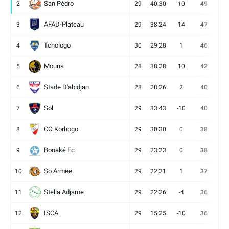
San Pédro
2
29
40:30
10
49
13
AFAD-Plateau
3
29
38:24
14
47
13
Tchologo
4
30
29:28
1
46
12
Mouna
5
28
38:28
10
42
12
Stade D'abidjan
6
28
28:26
2
40
11
Sol
7
29
33:43
-10
40
12
CO Korhogo
8
29
30:30
0
38
10
Bouaké Fc
9
29
23:23
0
38
9
So Armee
10
29
22:21
1
37
9
Stella Adjame
11
29
22:26
-4
36
9
ISCA
12
29
15:25
-10
36
10