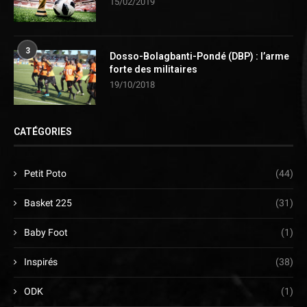
15/02/2019
3
Dosso-Bolagbanti-Pondé (DBP) : l’arme
forte des militaires
19/10/2018
CATÉGORIES
Petit Poto
(44)
Basket 225
(31)
Baby Foot
(1)
Inspirés
(38)
ODK
(1)