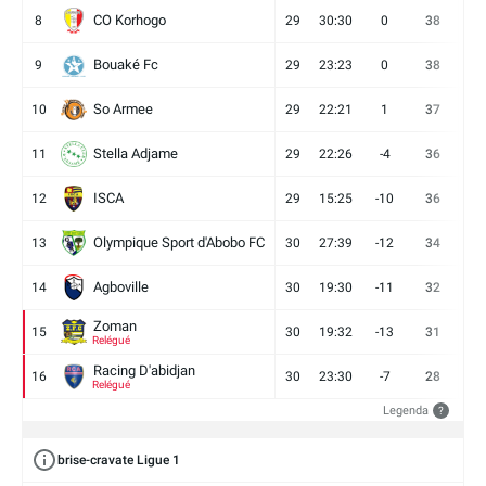
CO Korhogo
8
29
30:30
0
38
10
Bouaké Fc
9
29
23:23
0
38
9
So Armee
10
29
22:21
1
37
9
Stella Adjame
11
29
22:26
-4
36
9
ISCA
12
29
15:25
-10
36
10
Olympique Sport d'Abobo FC
13
30
27:39
-12
34
9
Agboville
14
30
19:30
-11
32
7
Zoman
15
30
19:32
-13
31
7
Relégué
Racing D'abidjan
16
30
23:30
-7
28
6
Relégué
Legenda
?
brise-cravate Ligue 1