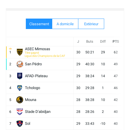
Classement
A domicile
Extèrieur
J
Buts
Diff
PTS
V
ASEC Mimosas
1
30
50:21
29
62
19
Titre gagné
Ligue des Champions de la CAF
San Pédro
2
29
40:30
10
49
13
AFAD-Plateau
3
29
38:24
14
47
13
Tchologo
4
30
29:28
1
46
12
Mouna
5
28
38:28
10
42
12
Stade D'abidjan
6
28
28:26
2
40
11
Sol
7
29
33:43
-10
40
12