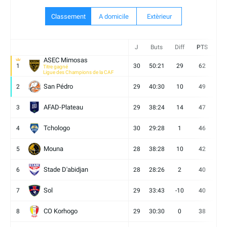
Classement
A domicile
Extèrieur
J
Buts
Diff
PTS
V
ASEC Mimosas
1
30
50:21
29
62
19
Titre gagné
Ligue des Champions de la CAF
San Pédro
2
29
40:30
10
49
13
AFAD-Plateau
3
29
38:24
14
47
13
Tchologo
4
30
29:28
1
46
12
Mouna
5
28
38:28
10
42
12
Stade D'abidjan
6
28
28:26
2
40
11
Sol
7
29
33:43
-10
40
12
CO Korhogo
8
29
30:30
0
38
10