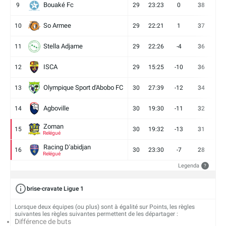
Bouaké Fc
9
29
23:23
0
38
9
So Armee
10
29
22:21
1
37
9
Stella Adjame
11
29
22:26
-4
36
9
ISCA
12
29
15:25
-10
36
10
Olympique Sport d'Abobo FC
13
30
27:39
-12
34
9
Agboville
14
30
19:30
-11
32
7
Zoman
15
30
19:32
-13
31
7
Relégué
Racing D'abidjan
16
30
23:30
-7
28
6
Relégué
Legenda
?
brise-cravate Ligue 1
Lorsque deux équipes (ou plus) sont à égalité sur Points, les règles
suivantes les règles suivantes permettent de les départager :
Différence de buts