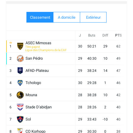
Classement
A domicile
Extèrieur
J
Buts
Diff
PTS
V
ASEC Mimosas
1
30
50:21
29
62
19
Titre gagné
Ligue des Champions de la CAF
San Pédro
2
29
40:30
10
49
13
AFAD-Plateau
3
29
38:24
14
47
13
Tchologo
4
30
29:28
1
46
12
Mouna
5
28
38:28
10
42
12
Stade D'abidjan
6
28
28:26
2
40
11
Sol
7
29
33:43
-10
40
12
CO Korhogo
8
29
30:30
0
38
10