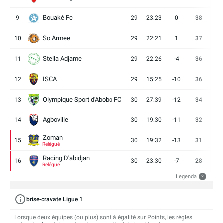
Bouaké Fc
9
29
23:23
0
38
9
So Armee
10
29
22:21
1
37
9
Stella Adjame
11
29
22:26
-4
36
9
ISCA
12
29
15:25
-10
36
10
Olympique Sport d'Abobo FC
13
30
27:39
-12
34
9
Agboville
14
30
19:30
-11
32
7
Zoman
15
30
19:32
-13
31
7
Relégué
Racing D'abidjan
16
30
23:30
-7
28
6
Relégué
Legenda
?
brise-cravate Ligue 1
Lorsque deux équipes (ou plus) sont à égalité sur Points, les règles