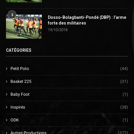
3
Dosso-Bolagbanti-Pondé (DBP) : l’arme
forte des militaires
19/10/2018
CATÉGORIES
Petit Poto
(44)
Basket 225
(31)
Baby Foot
(1)
Inspirés
(38)
ODK
(1)
Autres Productions
(372)