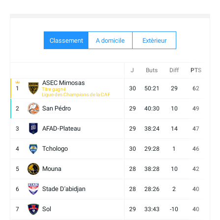
Classement
A domicile
Extèrieur
J
Buts
Diff
PTS
V
ASEC Mimosas
1
30
50:21
29
62
19
Titre gagné
Ligue des Champions de la CAF
San Pédro
2
29
40:30
10
49
13
AFAD-Plateau
3
29
38:24
14
47
13
Tchologo
4
30
29:28
1
46
12
Mouna
5
28
38:28
10
42
12
Stade D'abidjan
6
28
28:26
2
40
11
Sol
7
29
33:43
-10
40
12