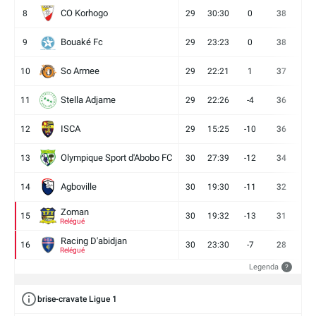
CO Korhogo
8
29
30:30
0
38
10
Bouaké Fc
9
29
23:23
0
38
9
So Armee
10
29
22:21
1
37
9
Stella Adjame
11
29
22:26
-4
36
9
ISCA
12
29
15:25
-10
36
10
Olympique Sport d'Abobo FC
13
30
27:39
-12
34
9
Agboville
14
30
19:30
-11
32
7
Zoman
15
30
19:32
-13
31
7
Relégué
Racing D'abidjan
16
30
23:30
-7
28
6
Relégué
Legenda
?
brise-cravate Ligue 1