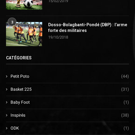
15/02/2019
3
Dosso-Bolagbanti-Pondé (DBP) : l’arme
forte des militaires
19/10/2018
CATÉGORIES
Petit Poto
(44)
Basket 225
(31)
Baby Foot
(1)
Inspirés
(38)
ODK
(1)