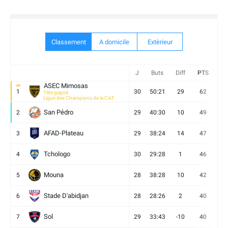
Classement
A domicile
Extèrieur
J
Buts
Diff
PTS
V
ASEC Mimosas
1
30
50:21
29
62
19
Titre gagné
Ligue des Champions de la CAF
San Pédro
2
29
40:30
10
49
13
AFAD-Plateau
3
29
38:24
14
47
13
Tchologo
4
30
29:28
1
46
12
Mouna
5
28
38:28
10
42
12
Stade D'abidjan
6
28
28:26
2
40
11
Sol
7
29
33:43
-10
40
12