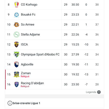
CO Korhogo
8
29
30:30
0
38
10
Bouaké Fc
9
29
23:23
0
38
9
So Armee
10
29
22:21
1
37
9
Stella Adjame
11
29
22:26
-4
36
9
ISCA
12
29
15:25
-10
36
10
Olympique Sport d'Abobo FC
13
30
27:39
-12
34
9
Agboville
14
30
19:30
-11
32
7
Zoman
15
30
19:32
-13
31
7
Relégué
Racing D'abidjan
16
30
23:30
-7
28
6
Relégué
Legenda
?
brise-cravate Ligue 1