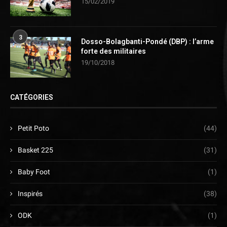
15/02/2019
3
Dosso-Bolagbanti-Pondé (DBP) : l’arme
forte des militaires
19/10/2018
CATÉGORIES
Petit Poto
(44)
Basket 225
(31)
Baby Foot
(1)
Inspirés
(38)
ODK
(1)