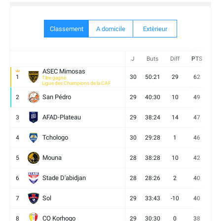
Classement
A domicile
Extèrieur
J
Buts
Diff
PTS
V
ASEC Mimosas
1
30
50:21
29
62
19
Titre gagné
Ligue des Champions de la CAF
San Pédro
2
29
40:30
10
49
13
AFAD-Plateau
3
29
38:24
14
47
13
Tchologo
4
30
29:28
1
46
12
Mouna
5
28
38:28
10
42
12
Stade D'abidjan
6
28
28:26
2
40
11
Sol
7
29
33:43
-10
40
12
CO Korhogo
8
29
30:30
0
38
10