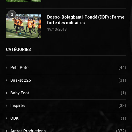
3
Dosso-Bolagbanti-Pondé (DBP) : l’arme
forte des militaires
19/10/2018
CATÉGORIES
Petit Poto
(44)
Basket 225
(31)
Baby Foot
(1)
Inspirés
(38)
ODK
(1)
Autres Productions
(372)