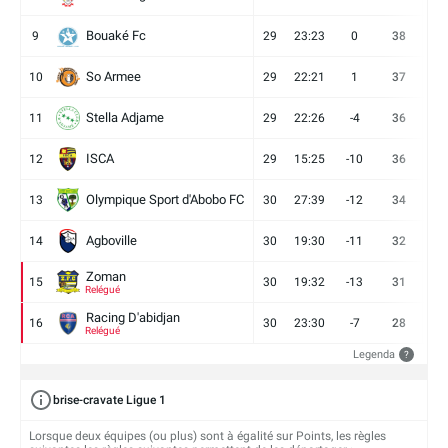
Bouaké Fc
9
29
23:23
0
38
9
So Armee
10
29
22:21
1
37
9
Stella Adjame
11
29
22:26
-4
36
9
ISCA
12
29
15:25
-10
36
10
Olympique Sport d'Abobo FC
13
30
27:39
-12
34
9
Agboville
14
30
19:30
-11
32
7
Zoman
15
30
19:32
-13
31
7
Relégué
Racing D'abidjan
16
30
23:30
-7
28
6
Relégué
Legenda
?
brise-cravate Ligue 1
Lorsque deux équipes (ou plus) sont à égalité sur Points, les règles