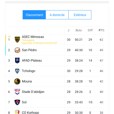
Classement
A domicile
Extèrieur
J
Buts
Diff
PTS
V
ASEC Mimosas
1
30
50:21
29
62
19
Titre gagné
Ligue des Champions de la CAF
San Pédro
2
29
40:30
10
49
13
AFAD-Plateau
3
29
38:24
14
47
13
Tchologo
4
30
29:28
1
46
12
Mouna
5
28
38:28
10
42
12
Stade D'abidjan
6
28
28:26
2
40
11
Sol
7
29
33:43
-10
40
12
CO Korhogo
8
29
30:30
0
38
10