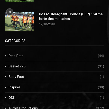
3
Dosso-Bolagbanti-Pondé (DBP) : l’arme
forte des militaires
19/10/2018
CATÉGORIES
Petit Poto
(44)
Basket 225
(31)
Baby Foot
(1)
Inspirés
(38)
ODK
(1)
Autres Productions
(372)