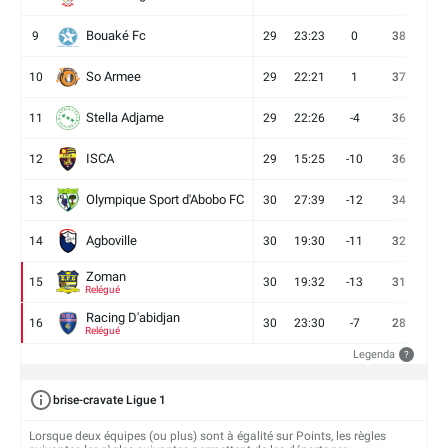
Bouaké Fc
9
29
23:23
0
38
9
So Armee
10
29
22:21
1
37
9
Stella Adjame
11
29
22:26
-4
36
9
ISCA
12
29
15:25
-10
36
10
Olympique Sport d'Abobo FC
13
30
27:39
-12
34
9
Agboville
14
30
19:30
-11
32
7
Zoman
15
30
19:32
-13
31
7
Relégué
Racing D'abidjan
16
30
23:30
-7
28
6
Relégué
Legenda
?
brise-cravate Ligue 1
Lorsque deux équipes (ou plus) sont à égalité sur Points, les règles