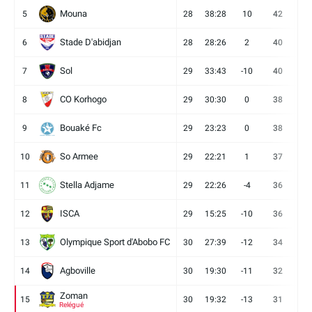
Mouna
5
28
38:28
10
42
12
Stade D'abidjan
6
28
28:26
2
40
11
Sol
7
29
33:43
-10
40
12
CO Korhogo
8
29
30:30
0
38
10
Bouaké Fc
9
29
23:23
0
38
9
So Armee
10
29
22:21
1
37
9
Stella Adjame
11
29
22:26
-4
36
9
ISCA
12
29
15:25
-10
36
10
Olympique Sport d'Abobo FC
13
30
27:39
-12
34
9
Agboville
14
30
19:30
-11
32
7
Zoman
15
30
19:32
-13
31
7
Relégué