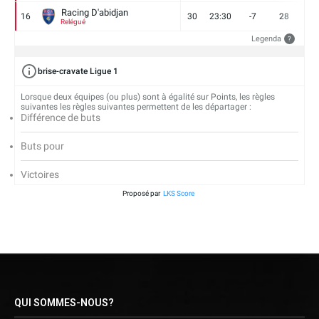
Racing D'abidjan
16
30
23:30
-7
28
6
Relégué
Legenda
?
brise-cravate Ligue 1
Lorsque deux équipes (ou plus) sont à égalité sur Points, les règles
suivantes les règles suivantes permettent de les départager :
Différence de buts
Buts pour
Victoires
Proposé par
LKS Score
QUI SOMMES-NOUS?