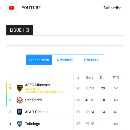
YOUTUBE
Subscribe
LIGUE 1 CI
Classement
A domicile
Extèrieur
J
Buts
Diff
PTS
V
ASEC Mimosas
1
30
50:21
29
62
19
Titre gagné
Ligue des Champions de la CAF
San Pédro
2
29
40:30
10
49
13
AFAD-Plateau
3
29
38:24
14
47
13
Tchologo
4
30
29:28
1
46
12