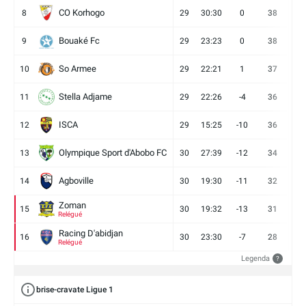
CO Korhogo
8
29
30:30
0
38
10
Bouaké Fc
9
29
23:23
0
38
9
So Armee
10
29
22:21
1
37
9
Stella Adjame
11
29
22:26
-4
36
9
ISCA
12
29
15:25
-10
36
10
Olympique Sport d'Abobo FC
13
30
27:39
-12
34
9
Agboville
14
30
19:30
-11
32
7
Zoman
15
30
19:32
-13
31
7
Relégué
Racing D'abidjan
16
30
23:30
-7
28
6
Relégué
Legenda
?
brise-cravate Ligue 1