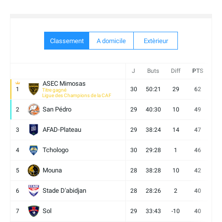
Classement
A domicile
Extèrieur
J
Buts
Diff
PTS
V
ASEC Mimosas
1
30
50:21
29
62
19
Titre gagné
Ligue des Champions de la CAF
San Pédro
2
29
40:30
10
49
13
AFAD-Plateau
3
29
38:24
14
47
13
Tchologo
4
30
29:28
1
46
12
Mouna
5
28
38:28
10
42
12
Stade D'abidjan
6
28
28:26
2
40
11
Sol
7
29
33:43
-10
40
12