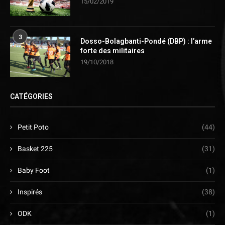
15/02/2019
3
Dosso-Bolagbanti-Pondé (DBP) : l’arme
forte des militaires
19/10/2018
CATÉGORIES
Petit Poto
(44)
Basket 225
(31)
Baby Foot
(1)
Inspirés
(38)
ODK
(1)