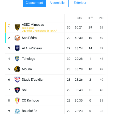
Classement
A domicile
Extèrieur
J
Buts
Diff
PTS
V
ASEC Mimosas
1
30
50:21
29
62
19
Titre gagné
Ligue des Champions de la CAF
San Pédro
2
29
40:30
10
49
13
AFAD-Plateau
3
29
38:24
14
47
13
Tchologo
4
30
29:28
1
46
12
Mouna
5
28
38:28
10
42
12
Stade D'abidjan
6
28
28:26
2
40
11
Sol
7
29
33:43
-10
40
12
CO Korhogo
8
29
30:30
0
38
10
Bouaké Fc
9
29
23:23
0
38
9