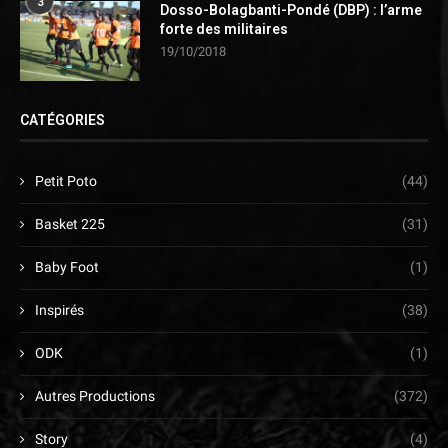
3
Dosso-Bolagbanti-Pondé (DBP) : l’arme
forte des militaires
19/10/2018
CATÉGORIES
Petit Poto
(44)
Basket 225
(31)
Baby Foot
(1)
Inspirés
(38)
ODK
(1)
Autres Productions
(372)
Story
(4)