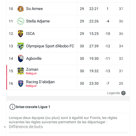
So Armee
10
29
22:21
1
37
9
Stella Adjame
11
29
22:26
-4
36
9
ISCA
12
29
15:25
-10
36
10
Olympique Sport d'Abobo FC
13
30
27:39
-12
34
9
Agboville
14
30
19:30
-11
32
7
Zoman
15
30
19:32
-13
31
7
Relégué
Racing D'abidjan
16
30
23:30
-7
28
6
Relégué
Legenda
?
brise-cravate Ligue 1
Lorsque deux équipes (ou plus) sont à égalité sur Points, les règles
suivantes les règles suivantes permettent de les départager :
Différence de buts