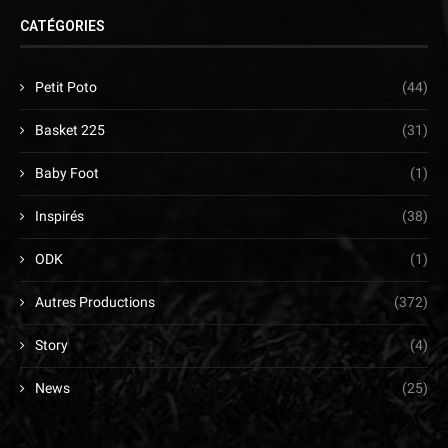
CATÉGORIES
Petit Poto
(44)
Basket 225
(31)
Baby Foot
(1)
Inspirés
(38)
ODK
(1)
Autres Productions
(372)
Story
(4)
News
(25)