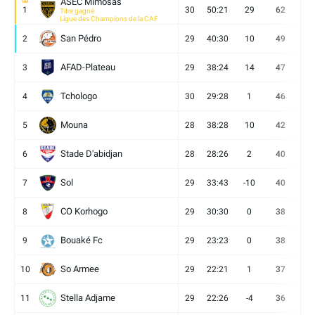
ASEC Mimosas
1
30
50:21
29
62
19
Titre gagné
Ligue des Champions de la CAF
San Pédro
2
29
40:30
10
49
13
AFAD-Plateau
3
29
38:24
14
47
13
Tchologo
4
30
29:28
1
46
12
Mouna
5
28
38:28
10
42
12
Stade D'abidjan
6
28
28:26
2
40
11
Sol
7
29
33:43
-10
40
12
CO Korhogo
8
29
30:30
0
38
10
Bouaké Fc
9
29
23:23
0
38
9
So Armee
10
29
22:21
1
37
9
Stella Adjame
11
29
22:26
-4
36
9