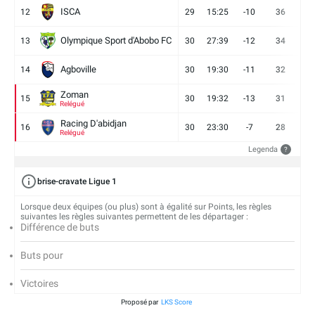
ISCA
12
29
15:25
-10
36
10
Olympique Sport d'Abobo FC
13
30
27:39
-12
34
9
Agboville
14
30
19:30
-11
32
7
Zoman
15
30
19:32
-13
31
7
Relégué
Racing D'abidjan
16
30
23:30
-7
28
6
Relégué
Legenda
?
brise-cravate Ligue 1
Lorsque deux équipes (ou plus) sont à égalité sur Points, les règles
suivantes les règles suivantes permettent de les départager :
Différence de buts
Buts pour
Victoires
Proposé par
LKS Score