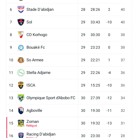
Stade D'abidjan
6
28
28:26
2
40
11
Sol
7
29
33:43
-10
40
12
CO Korhogo
8
29
30:30
0
38
10
Bouaké Fc
9
29
23:23
0
38
9
So Armee
10
29
22:21
1
37
9
Stella Adjame
11
29
22:26
-4
36
9
ISCA
12
29
15:25
-10
36
10
Olympique Sport d'Abobo FC
13
30
27:39
-12
34
9
Agboville
14
30
19:30
-11
32
7
Zoman
15
30
19:32
-13
31
7
Relégué
Racing D'abidjan
16
30
23:30
-7
28
6