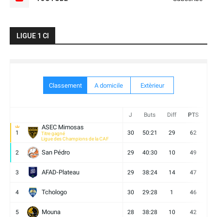
LIGUE 1 CI
Classement
A domicile
Extèrieur
J
Buts
Diff
PTS
V
ASEC Mimosas
1
30
50:21
29
62
19
Titre gagné
Ligue des Champions de la CAF
San Pédro
2
29
40:30
10
49
13
AFAD-Plateau
3
29
38:24
14
47
13
Tchologo
4
30
29:28
1
46
12
Mouna
5
28
38:28
10
42
12