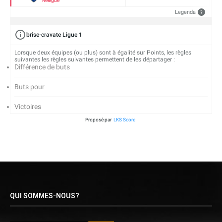
Relégué
Legenda
?
brise-cravate Ligue 1
Lorsque deux équipes (ou plus) sont à égalité sur Points, les règles
suivantes les règles suivantes permettent de les départager :
Différence de buts
Buts pour
Victoires
Proposé par
LKS Score
QUI SOMMES-NOUS?