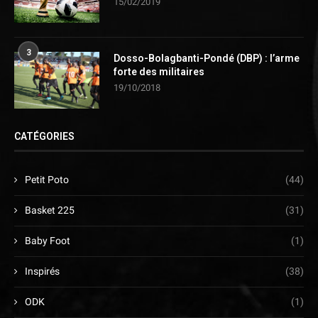
15/02/2019
3
Dosso-Bolagbanti-Pondé (DBP) : l’arme
forte des militaires
19/10/2018
CATÉGORIES
Petit Poto
(44)
Basket 225
(31)
Baby Foot
(1)
Inspirés
(38)
ODK
(1)