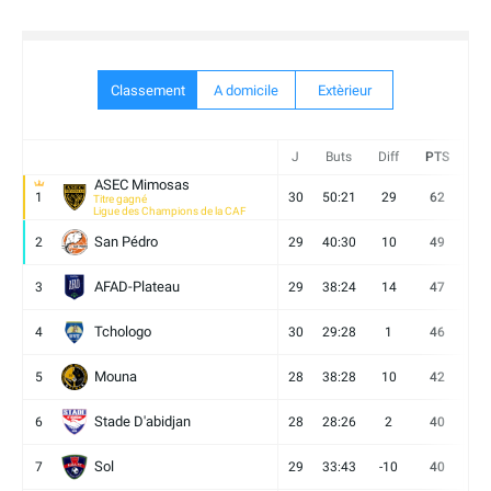
Classement
A domicile
Extèrieur
J
Buts
Diff
PTS
V
ASEC Mimosas
1
30
50:21
29
62
19
Titre gagné
Ligue des Champions de la CAF
San Pédro
2
29
40:30
10
49
13
AFAD-Plateau
3
29
38:24
14
47
13
Tchologo
4
30
29:28
1
46
12
Mouna
5
28
38:28
10
42
12
Stade D'abidjan
6
28
28:26
2
40
11
Sol
7
29
33:43
-10
40
12