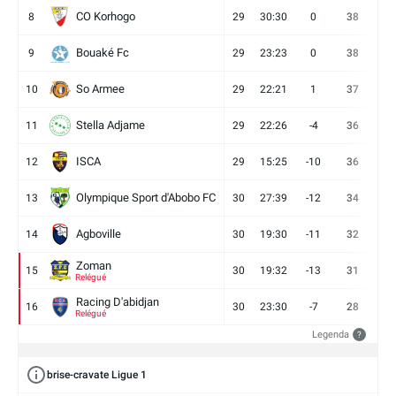
CO Korhogo
8
29
30:30
0
38
10
Bouaké Fc
9
29
23:23
0
38
9
So Armee
10
29
22:21
1
37
9
Stella Adjame
11
29
22:26
-4
36
9
ISCA
12
29
15:25
-10
36
10
Olympique Sport d'Abobo FC
13
30
27:39
-12
34
9
Agboville
14
30
19:30
-11
32
7
Zoman
15
30
19:32
-13
31
7
Relégué
Racing D'abidjan
16
30
23:30
-7
28
6
Relégué
Legenda
?
brise-cravate Ligue 1