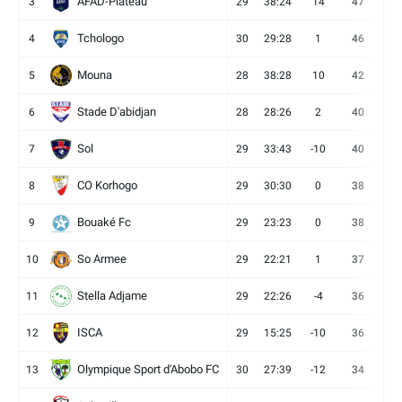
AFAD-Plateau
3
29
38:24
14
47
13
Tchologo
4
30
29:28
1
46
12
Mouna
5
28
38:28
10
42
12
Stade D'abidjan
6
28
28:26
2
40
11
Sol
7
29
33:43
-10
40
12
CO Korhogo
8
29
30:30
0
38
10
Bouaké Fc
9
29
23:23
0
38
9
So Armee
10
29
22:21
1
37
9
Stella Adjame
11
29
22:26
-4
36
9
ISCA
12
29
15:25
-10
36
10
Olympique Sport d'Abobo FC
13
30
27:39
-12
34
9