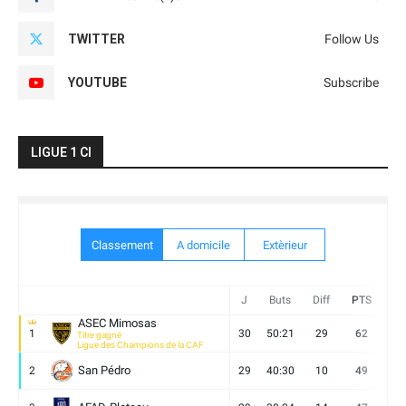
TWITTER
Follow Us
YOUTUBE
Subscribe
LIGUE 1 CI
Classement
A domicile
Extèrieur
J
Buts
Diff
PTS
V
ASEC Mimosas
1
30
50:21
29
62
19
Titre gagné
Ligue des Champions de la CAF
San Pédro
2
29
40:30
10
49
13