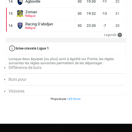
Agboville
14
30
19:30
-11
32
7
Zoman
15
30
19:32
-13
31
7
Relégué
Racing D'abidjan
16
30
23:30
-7
28
6
Relégué
Legenda
?
brise-cravate Ligue 1
Lorsque deux équipes (ou plus) sont à égalité sur Points, les règles
suivantes les règles suivantes permettent de les départager :
Différence de buts
Buts pour
Victoires
Proposé par
LKS Score