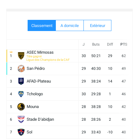
Classement
A domicile
Extèrieur
J
Buts
Diff
PTS
V
ASEC Mimosas
1
30
50:21
29
62
19
Titre gagné
Ligue des Champions de la CAF
San Pédro
2
29
40:30
10
49
13
AFAD-Plateau
3
29
38:24
14
47
13
Tchologo
4
30
29:28
1
46
12
Mouna
5
28
38:28
10
42
12
Stade D'abidjan
6
28
28:26
2
40
11
Sol
7
29
33:43
-10
40
12