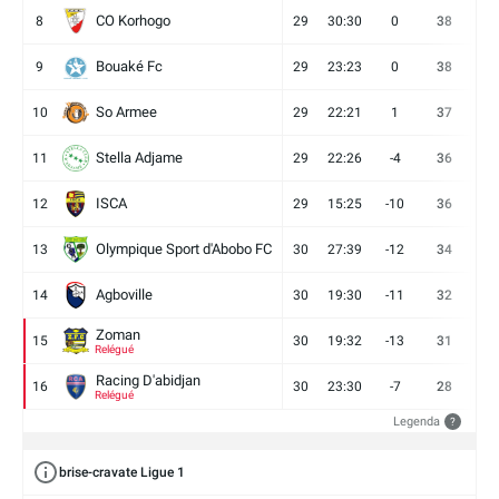
CO Korhogo
8
29
30:30
0
38
10
Bouaké Fc
9
29
23:23
0
38
9
So Armee
10
29
22:21
1
37
9
Stella Adjame
11
29
22:26
-4
36
9
ISCA
12
29
15:25
-10
36
10
Olympique Sport d'Abobo FC
13
30
27:39
-12
34
9
Agboville
14
30
19:30
-11
32
7
Zoman
15
30
19:32
-13
31
7
Relégué
Racing D'abidjan
16
30
23:30
-7
28
6
Relégué
Legenda
?
brise-cravate Ligue 1