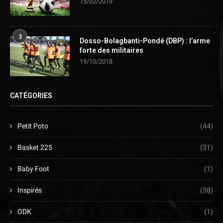
15/02/2019
3
Dosso-Bolagbanti-Pondé (DBP) : l’arme
forte des militaires
19/10/2018
CATÉGORIES
Petit Poto
(44)
Basket 225
(31)
Baby Foot
(1)
Inspirés
(38)
ODK
(1)