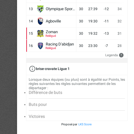
Olympique Sport d'Abobo FC
13
30
27:39
-12
34
9
Agboville
14
30
19:30
-11
32
7
Zoman
15
30
19:32
-13
31
7
Relégué
Racing D'abidjan
16
30
23:30
-7
28
6
Relégué
Legenda
?
brise-cravate Ligue 1
Lorsque deux équipes (ou plus) sont à égalité sur Points, les
règles suivantes les règles suivantes permettent de les
départager :
Différence de buts
Buts pour
Victoires
Proposé par
LKS Score