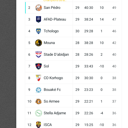
Champions de la
CAF
San Pédro
2
29
40:30
10
49
13
AFAD-Plateau
3
29
38:24
14
47
13
Tchologo
4
30
29:28
1
46
12
Mouna
5
28
38:28
10
42
12
Stade D'abidjan
6
28
28:26
2
40
11
Sol
7
29
33:43
-10
40
12
CO Korhogo
8
29
30:30
0
38
10
Bouaké Fc
9
29
23:23
0
38
9
So Armee
10
29
22:21
1
37
9
Stella Adjame
11
29
22:26
-4
36
9
ISCA
12
29
15:25
-10
36
10