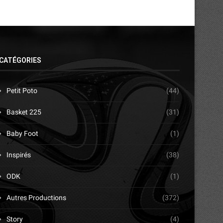
CATÉGORIES
Petit Poto
(44)
Basket 225
(31)
Baby Foot
(1)
Inspirés
(38)
ODK
(1)
Autres Productions
(372)
Story
(4)