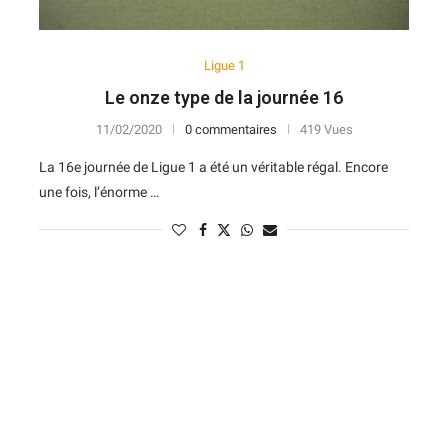
Ligue 1
Le onze type de la journée 16
11/02/2020
0 commentaires
419 Vues
La 16e journée de Ligue 1 a été un véritable régal. Encore
une fois, l’énorme …
N
D
Forme
D
N
V
V
D
5
6