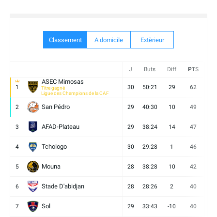
Classement
A domicile
Extèrieur
J
Buts
Diff
PTS
V
ASEC Mimosas
1
30
50:21
29
62
19
Titre gagné
Ligue des Champions de la CAF
San Pédro
2
29
40:30
10
49
13
AFAD-Plateau
3
29
38:24
14
47
13
Tchologo
4
30
29:28
1
46
12
Mouna
5
28
38:28
10
42
12
Stade D'abidjan
6
28
28:26
2
40
11
Sol
7
29
33:43
-10
40
12