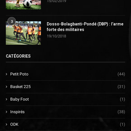
15/02/2019
3
Dosso-Bolagbanti-Pondé (DBP) : l’arme
forte des militaires
19/10/2018
CATÉGORIES
Petit Poto
(44)
Basket 225
(31)
Baby Foot
(1)
Inspirés
(38)
ODK
(1)