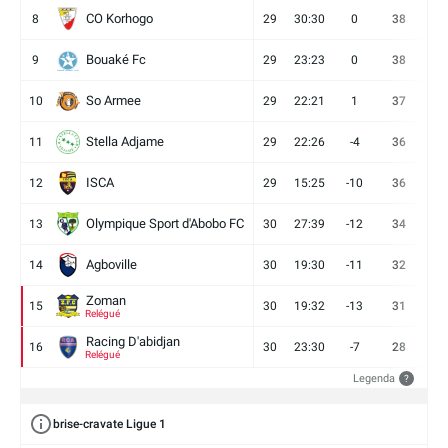
CO Korhogo
8
29
30:30
0
38
10
Bouaké Fc
9
29
23:23
0
38
9
So Armee
10
29
22:21
1
37
9
Stella Adjame
11
29
22:26
-4
36
9
ISCA
12
29
15:25
-10
36
10
Olympique Sport d'Abobo FC
13
30
27:39
-12
34
9
Agboville
14
30
19:30
-11
32
7
Zoman
15
30
19:32
-13
31
7
Relégué
Racing D'abidjan
16
30
23:30
-7
28
6
Relégué
Legenda
?
brise-cravate Ligue 1