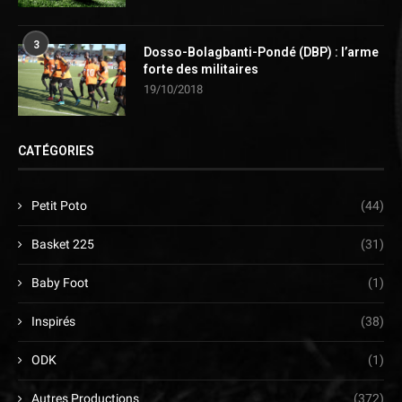
3
Dosso-Bolagbanti-Pondé (DBP) : l’arme
forte des militaires
19/10/2018
CATÉGORIES
Petit Poto
(44)
Basket 225
(31)
Baby Foot
(1)
Inspirés
(38)
ODK
(1)
Autres Productions
(372)