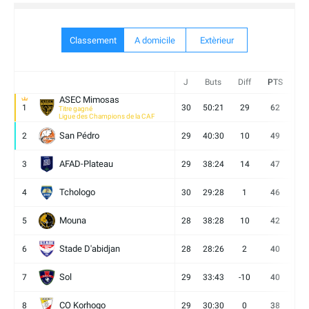
Classement
A domicile
Extèrieur
J
Buts
Diff
PTS
V
ASEC Mimosas
1
30
50:21
29
62
19
Titre gagné
Ligue des Champions de la CAF
San Pédro
2
29
40:30
10
49
13
AFAD-Plateau
3
29
38:24
14
47
13
Tchologo
4
30
29:28
1
46
12
Mouna
5
28
38:28
10
42
12
Stade D'abidjan
6
28
28:26
2
40
11
Sol
7
29
33:43
-10
40
12
CO Korhogo
8
29
30:30
0
38
10