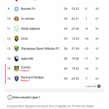
Bouaké Fc
9
29
23:23
0
38
9
So Armee
10
29
22:21
1
37
9
Stella Adjame
11
29
22:26
-4
36
9
ISCA
12
29
15:25
-10
36
10
Olympique Sport d'Abobo FC
13
30
27:39
-12
34
9
Agboville
14
30
19:30
-11
32
7
Zoman
15
30
19:32
-13
31
7
Relégué
Racing D'abidjan
16
30
23:30
-7
28
6
Relégué
Legenda
?
brise-cravate Ligue 1
Lorsque deux équipes (ou plus) sont à égalité sur Points, les règles