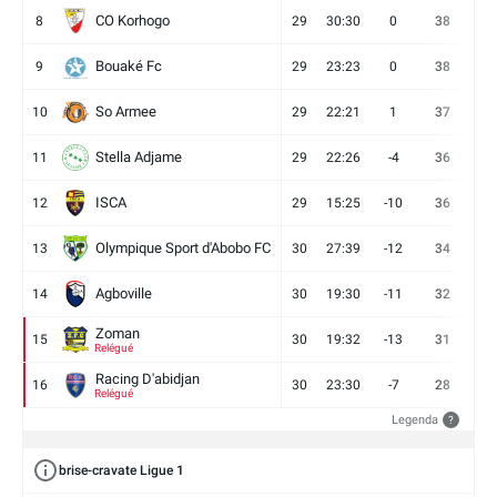
CO Korhogo
8
29
30:30
0
38
10
Bouaké Fc
9
29
23:23
0
38
9
So Armee
10
29
22:21
1
37
9
Stella Adjame
11
29
22:26
-4
36
9
ISCA
12
29
15:25
-10
36
10
Olympique Sport d'Abobo FC
13
30
27:39
-12
34
9
Agboville
14
30
19:30
-11
32
7
Zoman
15
30
19:32
-13
31
7
Relégué
Racing D'abidjan
16
30
23:30
-7
28
6
Relégué
Legenda
?
brise-cravate Ligue 1