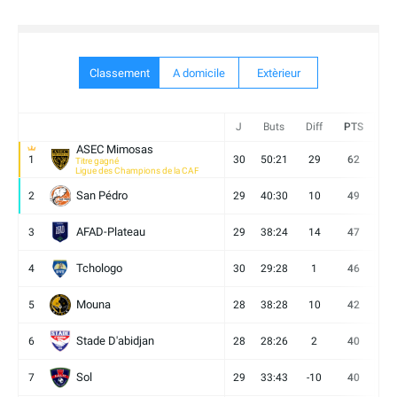
Classement
A domicile
Extèrieur
J
Buts
Diff
PTS
V
ASEC Mimosas
1
30
50:21
29
62
19
Titre gagné
Ligue des Champions de la CAF
San Pédro
2
29
40:30
10
49
13
AFAD-Plateau
3
29
38:24
14
47
13
Tchologo
4
30
29:28
1
46
12
Mouna
5
28
38:28
10
42
12
Stade D'abidjan
6
28
28:26
2
40
11
Sol
7
29
33:43
-10
40
12