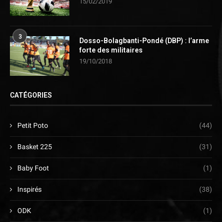
15/02/2019
3
Dosso-Bolagbanti-Pondé (DBP) : l’arme
forte des militaires
19/10/2018
CATÉGORIES
Petit Poto
(44)
Basket 225
(31)
Baby Foot
(1)
Inspirés
(38)
ODK
(1)