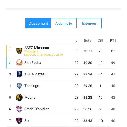
Classement
A domicile
Extèrieur
J
Buts
Diff
PTS
V
ASEC Mimosas
1
30
50:21
29
62
19
Titre gagné
Ligue des Champions de la CAF
San Pédro
2
29
40:30
10
49
13
AFAD-Plateau
3
29
38:24
14
47
13
Tchologo
4
30
29:28
1
46
12
Mouna
5
28
38:28
10
42
12
Stade D'abidjan
6
28
28:26
2
40
11
Sol
7
29
33:43
-10
40
12