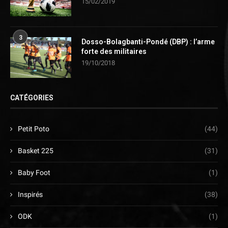
15/02/2019
3
Dosso-Bolagbanti-Pondé (DBP) : l’arme
forte des militaires
19/10/2018
CATÉGORIES
Petit Poto
(44)
Basket 225
(31)
Baby Foot
(1)
Inspirés
(38)
ODK
(1)