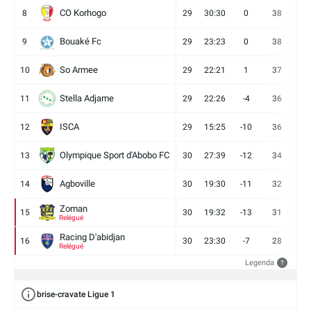
CO Korhogo
8
29
30:30
0
38
10
Bouaké Fc
9
29
23:23
0
38
9
So Armee
10
29
22:21
1
37
9
Stella Adjame
11
29
22:26
-4
36
9
ISCA
12
29
15:25
-10
36
10
Olympique Sport d'Abobo FC
13
30
27:39
-12
34
9
Agboville
14
30
19:30
-11
32
7
Zoman
15
30
19:32
-13
31
7
Relégué
Racing D'abidjan
16
30
23:30
-7
28
6
Relégué
Legenda
?
brise-cravate Ligue 1