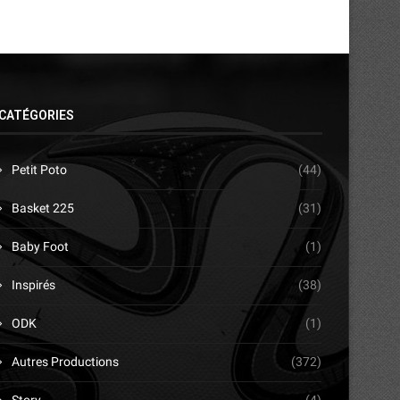
CATÉGORIES
Petit Poto
(44)
Basket 225
(31)
Baby Foot
(1)
Inspirés
(38)
ODK
(1)
Autres Productions
(372)
Story
(4)