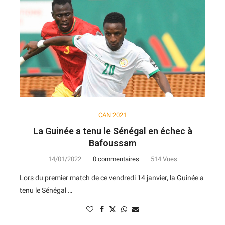
7
14
V
D
D
D
N
11
12
N
D
N
V
V
10
13
D
N
V
D
D
10
14
D
D
D
D
D
CAN 2021
La Guinée a tenu le Sénégal en échec à
Bafoussam
14/01/2022
0 commentaires
514 Vues
Lors du premier match de ce vendredi 14 janvier, la Guinée a
tenu le Sénégal …