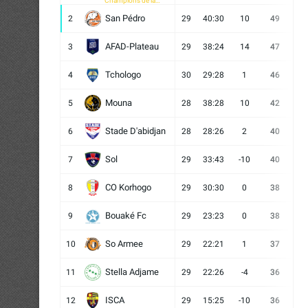
Champions de la
CAF
San Pédro
2
29
40:30
10
49
13
AFAD-Plateau
3
29
38:24
14
47
13
Tchologo
4
30
29:28
1
46
12
Mouna
5
28
38:28
10
42
12
Stade D'abidjan
6
28
28:26
2
40
11
Sol
7
29
33:43
-10
40
12
CO Korhogo
8
29
30:30
0
38
10
Bouaké Fc
9
29
23:23
0
38
9
So Armee
10
29
22:21
1
37
9
Stella Adjame
11
29
22:26
-4
36
9
ISCA
12
29
15:25
-10
36
10