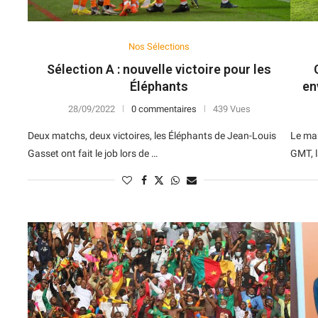
Nos Sélections
Sélection A : nouvelle victoire pour les
Éléphants
en
28/09/2022
0 commentaires
439 Vues
Deux matchs, deux victoires, les Éléphants de Jean-Louis
Le mar
Gasset ont fait le job lors de …
GMT, l
N
D
Forme
D
N
V
V
D
5
6