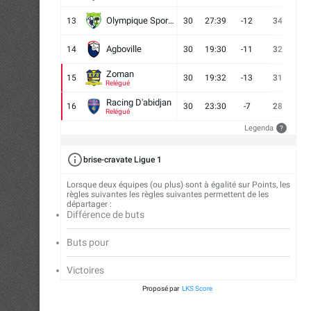
Olympique Sport d'Abobo FC
13
30
27:39
-12
34
9
Agboville
14
30
19:30
-11
32
7
Zoman
15
30
19:32
-13
31
7
Relégué
Racing D'abidjan
16
30
23:30
-7
28
6
Relégué
Legenda
?
brise-cravate Ligue 1
Lorsque deux équipes (ou plus) sont à égalité sur Points, les
règles suivantes les règles suivantes permettent de les
départager :
Différence de buts
Buts pour
Victoires
Proposé par
LKS Score