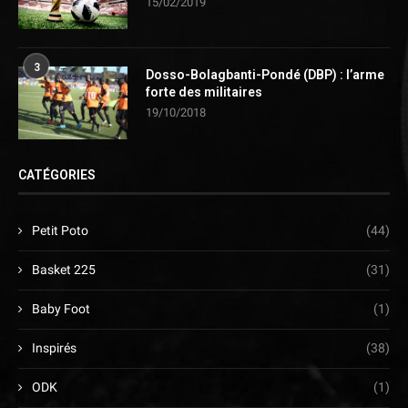
15/02/2019
3
Dosso-Bolagbanti-Pondé (DBP) : l’arme
forte des militaires
19/10/2018
CATÉGORIES
Petit Poto
(44)
Basket 225
(31)
Baby Foot
(1)
Inspirés
(38)
ODK
(1)