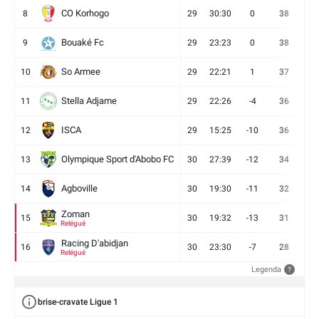
CO Korhogo
8
29
30:30
0
38
10
Bouaké Fc
9
29
23:23
0
38
9
So Armee
10
29
22:21
1
37
9
Stella Adjame
11
29
22:26
-4
36
9
ISCA
12
29
15:25
-10
36
10
Olympique Sport d'Abobo FC
13
30
27:39
-12
34
9
Agboville
14
30
19:30
-11
32
7
Zoman
15
30
19:32
-13
31
7
Relégué
Racing D'abidjan
16
30
23:30
-7
28
6
Relégué
Legenda
?
brise-cravate Ligue 1