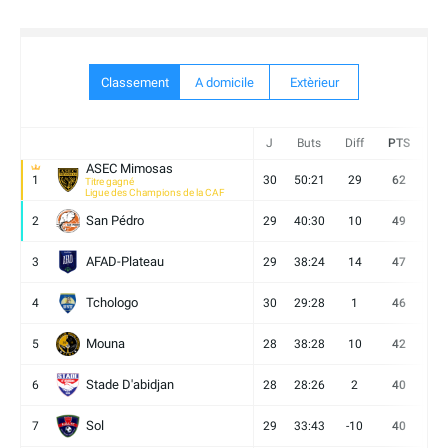
Classement
A domicile
Extèrieur
J
Buts
Diff
PTS
V
ASEC Mimosas
1
30
50:21
29
62
19
Titre gagné
Ligue des Champions de la CAF
San Pédro
2
29
40:30
10
49
13
AFAD-Plateau
3
29
38:24
14
47
13
Tchologo
4
30
29:28
1
46
12
Mouna
5
28
38:28
10
42
12
Stade D'abidjan
6
28
28:26
2
40
11
Sol
7
29
33:43
-10
40
12