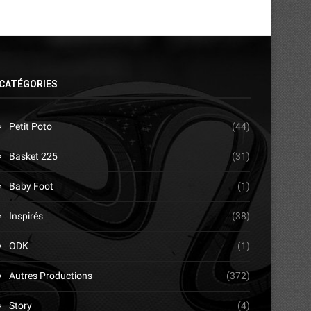
CATÉGORIES
Petit Poto
(44)
Basket 225
(31)
Baby Foot
(1)
Inspirés
(38)
ODK
(1)
Autres Productions
(372)
Story
(4)