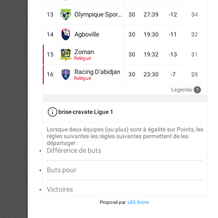
Olympique Sport d'Abobo FC
13
30
27:39
-12
34
9
Agboville
14
30
19:30
-11
32
7
Zoman
15
30
19:32
-13
31
7
Relégué
Racing D'abidjan
16
30
23:30
-7
28
6
Relégué
Legenda
?
brise-cravate Ligue 1
Lorsque deux équipes (ou plus) sont à égalité sur Points, les
règles suivantes les règles suivantes permettent de les
départager :
Différence de buts
Buts pour
Victoires
Proposé par
LKS Score