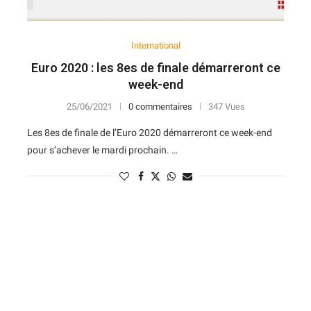
International
Euro 2020 : les 8es de finale démarreront ce
week-end
25/06/2021
0 commentaires
347 Vues
Les 8es de finale de l’Euro 2020 démarreront ce week-end
pour s’achever le mardi prochain. …
N
D
Forme
D
N
V
V
D
5
6