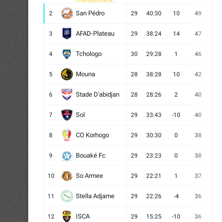
Champions de la
CAF
San Pédro
2
29
40:30
10
49
13
AFAD-Plateau
3
29
38:24
14
47
13
Tchologo
4
30
29:28
1
46
12
Mouna
5
28
38:28
10
42
12
Stade D'abidjan
6
28
28:26
2
40
11
Sol
7
29
33:43
-10
40
12
CO Korhogo
8
29
30:30
0
38
10
Bouaké Fc
9
29
23:23
0
38
9
So Armee
10
29
22:21
1
37
9
Stella Adjame
11
29
22:26
-4
36
9
ISCA
12
29
15:25
-10
36
10