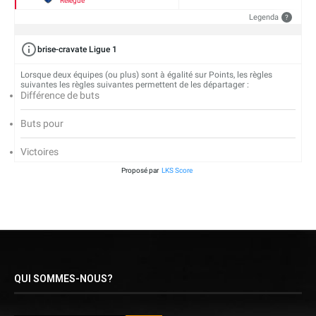
Relégué
Legenda
?
brise-cravate Ligue 1
Lorsque deux équipes (ou plus) sont à égalité sur Points, les règles
suivantes les règles suivantes permettent de les départager :
Différence de buts
Buts pour
Victoires
Proposé par
LKS Score
QUI SOMMES-NOUS?