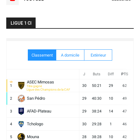
LIGUE 1 CI
Classement
A domicile
Extèrieur
J
Buts
Diff
PTS
V
ASEC Mimosas
1
30
50:21
29
62
19
Titre gagné
Ligue des Champions de la CAF
San Pédro
2
29
40:30
10
49
13
AFAD-Plateau
3
29
38:24
14
47
13
Tchologo
4
30
29:28
1
46
12
Mouna
5
28
38:28
10
42
12