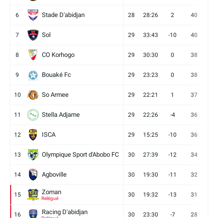
Stade D'abidjan
6
28
28:26
2
40
11
Sol
7
29
33:43
-10
40
12
CO Korhogo
8
29
30:30
0
38
10
Bouaké Fc
9
29
23:23
0
38
9
So Armee
10
29
22:21
1
37
9
Stella Adjame
11
29
22:26
-4
36
9
ISCA
12
29
15:25
-10
36
10
Olympique Sport d'Abobo FC
13
30
27:39
-12
34
9
Agboville
14
30
19:30
-11
32
7
Zoman
15
30
19:32
-13
31
7
Relégué
Racing D'abidjan
16
30
23:30
-7
28
6