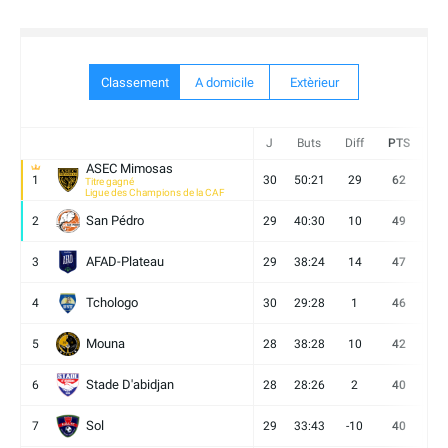
Classement
A domicile
Extèrieur
J
Buts
Diff
PTS
V
ASEC Mimosas
1
30
50:21
29
62
19
Titre gagné
Ligue des Champions de la CAF
San Pédro
2
29
40:30
10
49
13
AFAD-Plateau
3
29
38:24
14
47
13
Tchologo
4
30
29:28
1
46
12
Mouna
5
28
38:28
10
42
12
Stade D'abidjan
6
28
28:26
2
40
11
Sol
7
29
33:43
-10
40
12