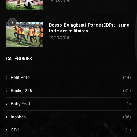
15/02/2019
3
Dosso-Bolagbanti-Pondé (DBP) : l’arme
forte des militaires
19/10/2018
CATÉGORIES
Petit Poto
(44)
Basket 225
(31)
Baby Foot
(1)
Inspirés
(38)
ODK
(1)