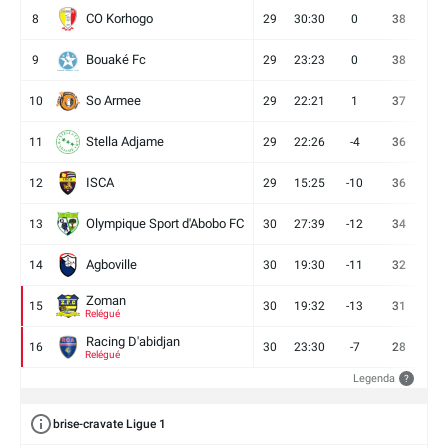
CO Korhogo
8
29
30:30
0
38
10
Bouaké Fc
9
29
23:23
0
38
9
So Armee
10
29
22:21
1
37
9
Stella Adjame
11
29
22:26
-4
36
9
ISCA
12
29
15:25
-10
36
10
Olympique Sport d'Abobo FC
13
30
27:39
-12
34
9
Agboville
14
30
19:30
-11
32
7
Zoman
15
30
19:32
-13
31
7
Relégué
Racing D'abidjan
16
30
23:30
-7
28
6
Relégué
Legenda
?
brise-cravate Ligue 1