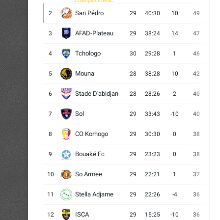
Champions de la
CAF
San Pédro
2
29
40:30
10
49
13
AFAD-Plateau
3
29
38:24
14
47
13
Tchologo
4
30
29:28
1
46
12
Mouna
5
28
38:28
10
42
12
Stade D'abidjan
6
28
28:26
2
40
11
Sol
7
29
33:43
-10
40
12
CO Korhogo
8
29
30:30
0
38
10
Bouaké Fc
9
29
23:23
0
38
9
So Armee
10
29
22:21
1
37
9
Stella Adjame
11
29
22:26
-4
36
9
ISCA
12
29
15:25
-10
36
10