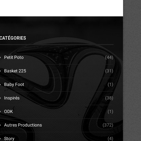
CATÉGORIES
Petit Poto
(44)
Basket 225
(31)
Baby Foot
(1)
Inspirés
(38)
ODK
(1)
Autres Productions
(372)
Story
(4)