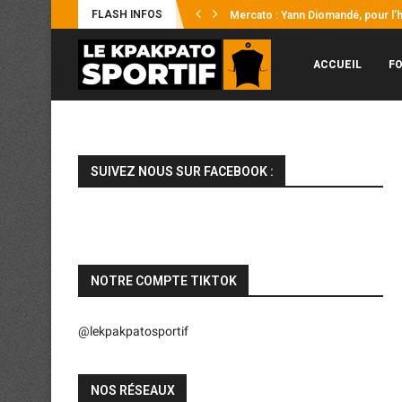
FLASH INFOS
Mercato : Yann Diomandé, pour l’hi
Afrobasket U18 2026 : Les Éléphant
UFOA-B : les Éléphanteaux échoue
Supercoupe Félix Houphouët-Boign
ACCUEIL
F
SUIVEZ NOUS SUR FACEBOOK :
NOTRE COMPTE TIKTOK
@lekpakpatosportif
NOS RÉSEAUX