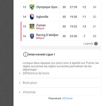
Olympique Sport d'Abobo FC
13
30
27:39
-12
34
9
Agboville
14
30
19:30
-11
32
7
Zoman
15
30
19:32
-13
31
7
Relégué
Racing D'abidjan
16
30
23:30
-7
28
6
Relégué
Legenda
?
brise-cravate Ligue 1
Lorsque deux équipes (ou plus) sont à égalité sur Points, les
règles suivantes les règles suivantes permettent de les
départager :
Différence de buts
Buts pour
Victoires
Proposé par
LKS Score