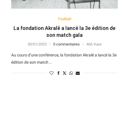
Football
La fondation Akralê a lancé la 3e édition de
son match gala
30/01/2023
0 commentaires
466 Vues
Au cours d’une conférence, la fondation Akralê a lancé la 3e
édition de son match …
N
D
Forme
D
N
V
V
D
5
6