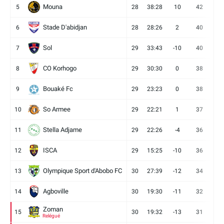
Mouna
5
28
38:28
10
42
12
Stade D'abidjan
6
28
28:26
2
40
11
Sol
7
29
33:43
-10
40
12
CO Korhogo
8
29
30:30
0
38
10
Bouaké Fc
9
29
23:23
0
38
9
So Armee
10
29
22:21
1
37
9
Stella Adjame
11
29
22:26
-4
36
9
ISCA
12
29
15:25
-10
36
10
Olympique Sport d'Abobo FC
13
30
27:39
-12
34
9
Agboville
14
30
19:30
-11
32
7
Zoman
15
30
19:32
-13
31
7
Relégué