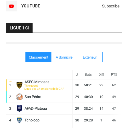
YOUTUBE
Subscribe
LIGUE 1 CI
Classement
A domicile
Extèrieur
J
Buts
Diff
PTS
V
ASEC Mimosas
1
30
50:21
29
62
19
Titre gagné
Ligue des Champions de la CAF
San Pédro
2
29
40:30
10
49
13
AFAD-Plateau
3
29
38:24
14
47
13
Tchologo
4
30
29:28
1
46
12