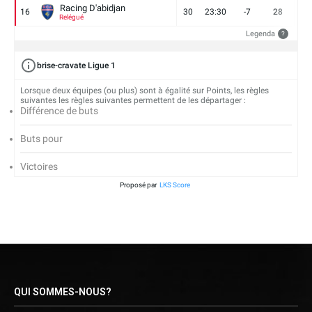
Racing D'abidjan
16
30
23:30
-7
28
6
Relégué
Legenda
?
brise-cravate Ligue 1
Lorsque deux équipes (ou plus) sont à égalité sur Points, les règles
suivantes les règles suivantes permettent de les départager :
Différence de buts
Buts pour
Victoires
Proposé par
LKS Score
QUI SOMMES-NOUS?