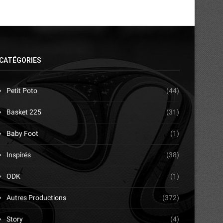
CATÉGORIES
Petit Poto
(44)
Basket 225
(31)
Baby Foot
(1)
Inspirés
(38)
ODK
(1)
Autres Productions
(372)
Story
(4)