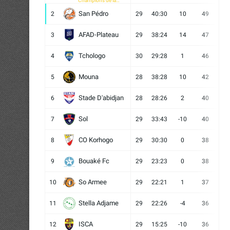
Champions de la
CAF
San Pédro
2
29
40:30
10
49
13
AFAD-Plateau
3
29
38:24
14
47
13
Tchologo
4
30
29:28
1
46
12
Mouna
5
28
38:28
10
42
12
Stade D'abidjan
6
28
28:26
2
40
11
Sol
7
29
33:43
-10
40
12
CO Korhogo
8
29
30:30
0
38
10
Bouaké Fc
9
29
23:23
0
38
9
So Armee
10
29
22:21
1
37
9
Stella Adjame
11
29
22:26
-4
36
9
ISCA
12
29
15:25
-10
36
10