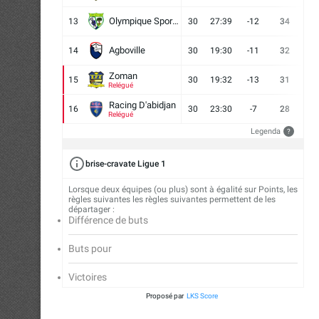
Olympique Sport d'Abobo FC
13
30
27:39
-12
34
9
Agboville
14
30
19:30
-11
32
7
Zoman
15
30
19:32
-13
31
7
Relégué
Racing D'abidjan
16
30
23:30
-7
28
6
Relégué
Legenda
?
brise-cravate Ligue 1
Lorsque deux équipes (ou plus) sont à égalité sur Points, les
règles suivantes les règles suivantes permettent de les
départager :
Différence de buts
Buts pour
Victoires
Proposé par
LKS Score