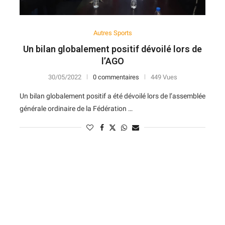
Autres Sports
Un bilan globalement positif dévoilé lors de
l’AGO
30/05/2022
0 commentaires
449 Vues
Un bilan globalement positif a été dévoilé lors de l’assemblée
générale ordinaire de la Fédération …
N
D
Forme
D
N
V
V
D
5
6