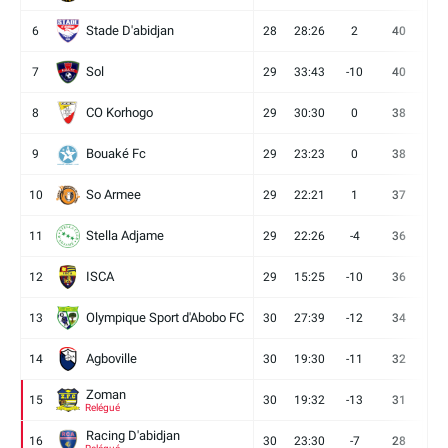
Stade D'abidjan
6
28
28:26
2
40
11
Sol
7
29
33:43
-10
40
12
CO Korhogo
8
29
30:30
0
38
10
Bouaké Fc
9
29
23:23
0
38
9
So Armee
10
29
22:21
1
37
9
Stella Adjame
11
29
22:26
-4
36
9
ISCA
12
29
15:25
-10
36
10
Olympique Sport d'Abobo FC
13
30
27:39
-12
34
9
Agboville
14
30
19:30
-11
32
7
Zoman
15
30
19:32
-13
31
7
Relégué
Racing D'abidjan
16
30
23:30
-7
28
6