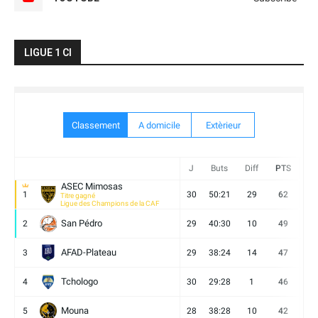
LIGUE 1 CI
Classement
A domicile
Extèrieur
J
Buts
Diff
PTS
V
ASEC Mimosas
1
30
50:21
29
62
19
Titre gagné
Ligue des Champions de la CAF
San Pédro
2
29
40:30
10
49
13
AFAD-Plateau
3
29
38:24
14
47
13
Tchologo
4
30
29:28
1
46
12
Mouna
5
28
38:28
10
42
12