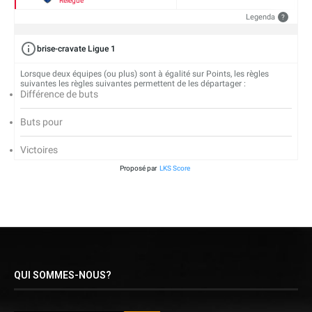
Relégué
Legenda
?
brise-cravate Ligue 1
Lorsque deux équipes (ou plus) sont à égalité sur Points, les règles
suivantes les règles suivantes permettent de les départager :
Différence de buts
Buts pour
Victoires
Proposé par
LKS Score
QUI SOMMES-NOUS?